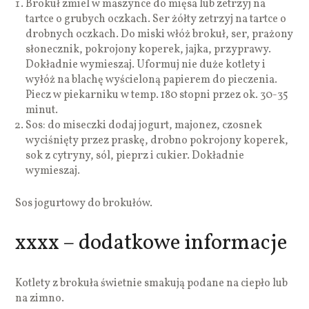
Brokuł zmiel w maszynce do mięsa lub zetrzyj na
tartce o grubych oczkach. Ser żółty zetrzyj na tartce o
drobnych oczkach. Do miski włóż brokuł, ser, prażony
słonecznik, pokrojony koperek, jajka, przyprawy.
Dokładnie wymieszaj. Uformuj nie duże kotlety i
wyłóż na blachę wyścieloną papierem do pieczenia.
Piecz w piekarniku w temp. 180 stopni przez ok. 30-35
minut.
Sos: do miseczki dodaj jogurt, majonez, czosnek
wyciśnięty przez praskę, drobno pokrojony koperek,
sok z cytryny, sól, pieprz i cukier. Dokładnie
wymieszaj.
Sos jogurtowy do brokułów.
xxxx – dodatkowe informacje
Kotlety z brokuła świetnie smakują podane na ciepło lub
na zimno.