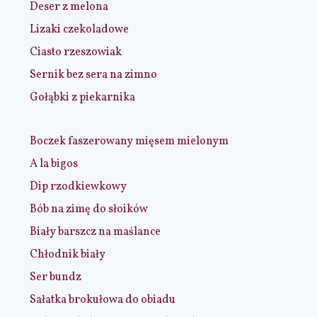
Deser z melona
Lizaki czekoladowe
Ciasto rzeszowiak
Sernik bez sera na zimno
Gołąbki z piekarnika
Boczek faszerowany mięsem mielonym
A la bigos
Dip rzodkiewkowy
Bób na zimę do słoików
Biały barszcz na maślance
Chłodnik biały
Ser bundz
Sałatka brokułowa do obiadu