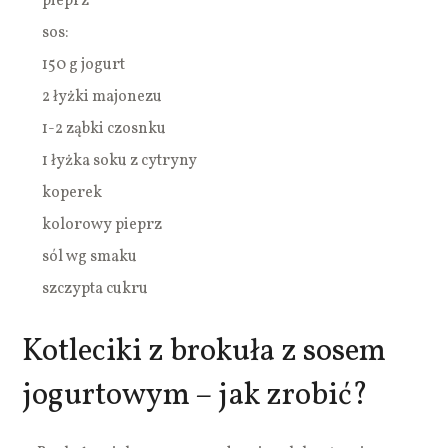
pieprz
sos:
150 g jogurt
2 łyżki majonezu
1-2 ząbki czosnku
1 łyżka soku z cytryny
koperek
kolorowy pieprz
sól wg smaku
szczypta cukru
Kotleciki z brokuła z sosem
jogurtowym – jak zrobić?