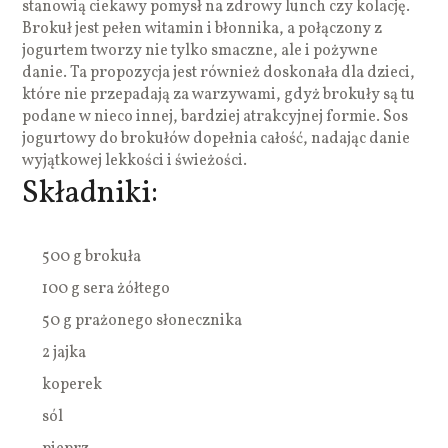
stanowią ciekawy pomysł na zdrowy lunch czy kolację.
Brokuł jest pełen witamin i błonnika, a połączony z
jogurtem tworzy nie tylko smaczne, ale i pożywne
danie. Ta propozycja jest również doskonała dla dzieci,
które nie przepadają za warzywami, gdyż brokuły są tu
podane w nieco innej, bardziej atrakcyjnej formie. Sos
jogurtowy do brokułów dopełnia całość, nadając danie
wyjątkowej lekkości i świeżości.
Składniki:
500 g brokuła
100 g sera żółtego
50 g prażonego słonecznika
2 jajka
koperek
sól