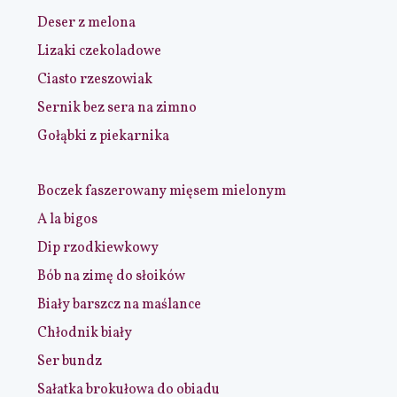
Deser z melona
Lizaki czekoladowe
Ciasto rzeszowiak
Sernik bez sera na zimno
Gołąbki z piekarnika
Boczek faszerowany mięsem mielonym
A la bigos
Dip rzodkiewkowy
Bób na zimę do słoików
Biały barszcz na maślance
Chłodnik biały
Ser bundz
Sałatka brokułowa do obiadu