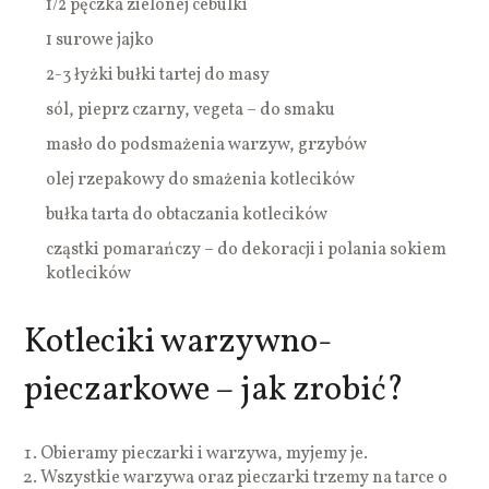
1/2 pęczka zielonej cebulki
1 surowe jajko
2-3 łyżki bułki tartej do masy
sól, pieprz czarny, vegeta – do smaku
masło do podsmażenia warzyw, grzybów
olej rzepakowy do smażenia kotlecików
bułka tarta do obtaczania kotlecików
cząstki pomarańczy – do dekoracji i polania sokiem
kotlecików
Kotleciki warzywno-
pieczarkowe – jak zrobić?
Obieramy pieczarki i warzywa, myjemy je.
Wszystkie warzywa oraz pieczarki trzemy na tarce o