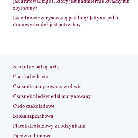
Jak uratować bigos, który jest nadmiernie kwaśny lub
zbyt słony?
Jak odnowić zarysowaną patelnię? Jedynie jeden
domowy środek jest potrzebny.
Brokuły z bułką tartą
Ciastka bella vita
Czosnek marynowany w oliwie
Czosnek niedźwiedzi marynowany
Cudo czekoladowe
Babka szpinakowa
Placek drożdżowy z rodzynkami
Parówki domowe