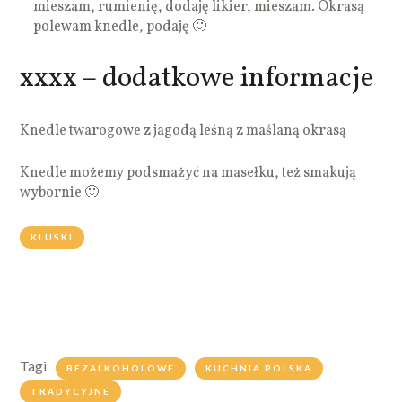
mieszam, rumienię, dodaję likier, mieszam. Okrasą
polewam knedle, podaję 🙂
xxxx – dodatkowe informacje
Knedle twarogowe z jagodą leśną z maślaną okrasą
Knedle możemy podsmażyć na masełku, też smakują
wybornie 🙂
KLUSKI
Tagi
BEZALKOHOLOWE
KUCHNIA POLSKA
TRADYCYJNE