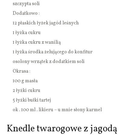
szczypta soli
Dodatkowo :
12 płaskich łyżek jagód leśnych
1 łyżka cukru
1 łyżka cukru z wanilią
1 łyżka środka żelującego do konfitur
osolony wrzątek z dodatkiem soli
Okrasa :
100 g masła
2 łyżki cukru
5 łyżki bułki tartej
ok . 100 ml . likieru – u mnie słony karmel
Knedle twarogowe z jagodą