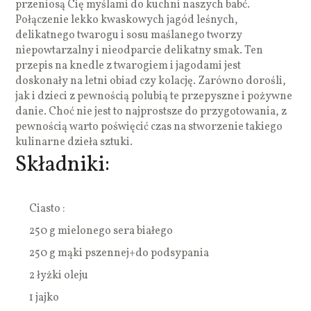
przeniosą Cię myślami do kuchni naszych babć.
Połączenie lekko kwaskowych jagód leśnych,
delikatnego twarogu i sosu maślanego tworzy
niepowtarzalny i nieodparcie delikatny smak. Ten
przepis na knedle z twarogiem i jagodami jest
doskonały na letni obiad czy kolację. Zarówno dorośli,
jak i dzieci z pewnością polubią te przepyszne i pożywne
danie. Choć nie jest to najprostsze do przygotowania, z
pewnością warto poświęcić czas na stworzenie takiego
kulinarne dzieła sztuki.
Składniki:
Ciasto :
250 g mielonego sera białego
250 g mąki pszennej+do podsypania
2 łyżki oleju
1 jajko