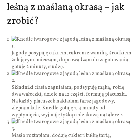
leśną z maślaną okrasą – jak
zrobić?
1.
Jagody posypuję cukrem, cukrem z wanilią, środkiem
żelującym, mieszam, doprowadzam do zagotowania,
gotuję 2 minuty, studzę.
2.
Składniki ciasta zagniatam, podsypuję mąką, robię
dwa wałeczki, dziele na 12 części, formuję placuszki.
Na każdy placuszek nakładam farsz jagodowy,
zlepiam kule. Knedle gotuję 3-4 minuty od
wypłynięcia, wyjmuję łyżką cedzakową na talerze.
3.
Masło roztapiam, dodaję cukier i bułkę tartą,