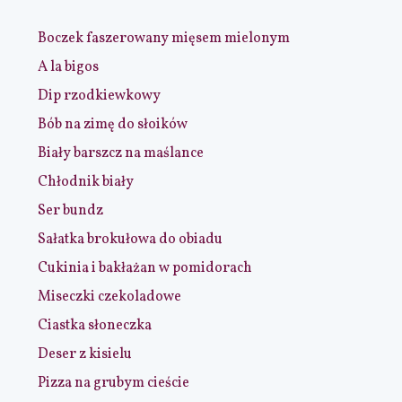
Boczek faszerowany mięsem mielonym
A la bigos
Dip rzodkiewkowy
Bób na zimę do słoików
Biały barszcz na maślance
Chłodnik biały
Ser bundz
Sałatka brokułowa do obiadu
Cukinia i bakłażan w pomidorach
Miseczki czekoladowe
Ciastka słoneczka
Deser z kisielu
Pizza na grubym cieście