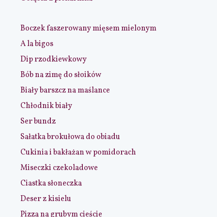
Boczek faszerowany mięsem mielonym
A la bigos
Dip rzodkiewkowy
Bób na zimę do słoików
Biały barszcz na maślance
Chłodnik biały
Ser bundz
Sałatka brokułowa do obiadu
Cukinia i bakłażan w pomidorach
Miseczki czekoladowe
Ciastka słoneczka
Deser z kisielu
Pizza na grubym cieście