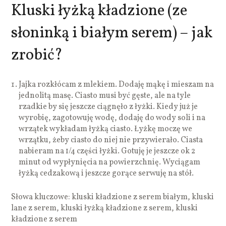
Kluski łyżką kładzione (ze
słoninką i białym serem) – jak
zrobić?
Jajka rozkłócam z mlekiem. Dodaję mąkę i mieszam na
jednolitą masę. Ciasto musi być gęste, ale na tyle
rzadkie by się jeszcze ciągnęło z łyżki. Kiedy już je
wyrobię, zagotowuję wodę, dodaję do wody soli i na
wrzątek wykładam łyżką ciasto. Łyżkę moczę we
wrzątku, żeby ciasto do niej nie przywierało. Ciasta
nabieram na 1/4 części łyżki. Gotuję je jeszcze ok 2
minut od wypłynięcia na powierzchnię. Wyciągam
łyżką cedzakową i jeszcze gorące serwuję na stół.
Słowa kluczowe: kluski kładzione z serem białym, kluski
lane z serem, kluski łyżką kładzione z serem, kluski
kładzione z serem