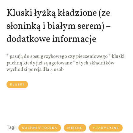
Kluski łyżką kładzione (ze
słoninką i białym serem) –
dodatkowe informacje
* pasują do sosu grzybowego czy pieczeniowego * kluski
puchną kiedy już są ugotowane * z tych składników
wychodzi porcja dla 4 osób
KLUSKI
Tagi
KUCHNIA POLSKA
MIĘSNE
TRADYCYJNE