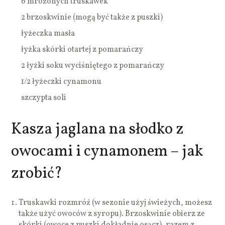
6 mrożonych truskawek
2 brzoskwinie (mogą być także z puszki)
łyżeczka masła
łyżka skórki otartej z pomarańczy
2 łyżki soku wyciśniętego z pomarańczy
1/2 łyżeczki cynamonu
szczypta soli
Kasza jaglana na słodko z
owocami i cynamonem – jak
zrobić?
Truskawki rozmróź (w sezonie użyj świeżych, możesz
także użyć owoców z syropu). Brzoskwinie obierz ze
skórki (owoce z puszki dokładnie osącz), razem z