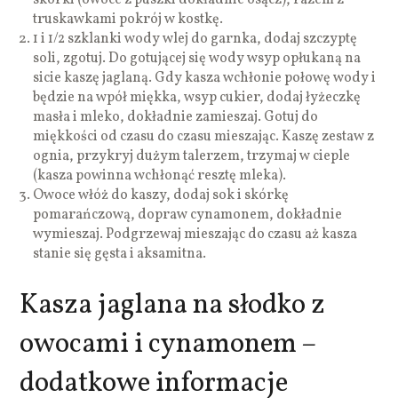
truskawkami pokrój w kostkę.
1 i 1/2 szklanki wody wlej do garnka, dodaj szczyptę
soli, zgotuj. Do gotującej się wody wsyp opłukaną na
sicie kaszę jaglaną. Gdy kasza wchłonie połowę wody i
będzie na wpół miękka, wsyp cukier, dodaj łyżeczkę
masła i mleko, dokładnie zamieszaj. Gotuj do
miękkości od czasu do czasu mieszając. Kaszę zestaw z
ognia, przykryj dużym talerzem, trzymaj w cieple
(kasza powinna wchłonąć resztę mleka).
Owoce włóż do kaszy, dodaj sok i skórkę
pomarańczową, dopraw cynamonem, dokładnie
wymieszaj. Podgrzewaj mieszając do czasu aż kasza
stanie się gęsta i aksamitna.
Kasza jaglana na słodko z
owocami i cynamonem –
dodatkowe informacje