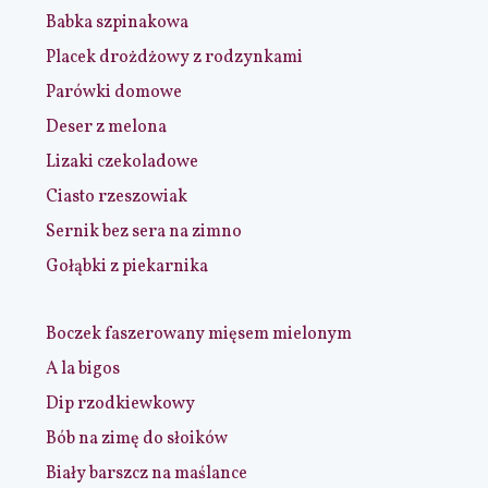
Babka szpinakowa
Placek drożdżowy z rodzynkami
Parówki domowe
Deser z melona
Lizaki czekoladowe
Ciasto rzeszowiak
Sernik bez sera na zimno
Gołąbki z piekarnika
Boczek faszerowany mięsem mielonym
A la bigos
Dip rzodkiewkowy
Bób na zimę do słoików
Biały barszcz na maślance