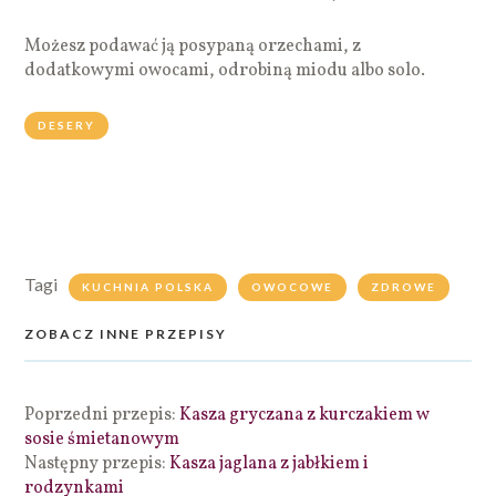
Możesz podawać ją posypaną orzechami, z
dodatkowymi owocami, odrobiną miodu albo solo.
DESERY
Tagi
KUCHNIA POLSKA
OWOCOWE
ZDROWE
ZOBACZ INNE PRZEPISY
Poprzedni przepis:
Kasza gryczana z kurczakiem w
sosie śmietanowym
Następny przepis:
Kasza jaglana z jabłkiem i
rodzynkami