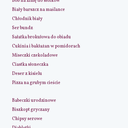
Bób na zimę do słoików
Biały barszcz na maślance
Chłodnik biały
Ser bundz
Sałatka brokułowa do obiadu
Cukinia i bakłażan w pomidorach
Miseczki czekoladowe
Ciastka słoneczka
Deser z kisielu
Pizza na grubym cieście
Babeczki urodzinowe
Biszkopt gryczany
Chipsy serowe
Diablotki