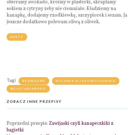
obieramy awokado, kroimy w plasterki, skraplamy
sokiem z cytryny żeby nie ciemniało. Kładziemy na
kanapkę, dodajemy rzodkiewkę, szczypiorek i sezam. Ja
jeszcze dodatkowo polewam oliwą z oliwek.
PASTY
Tagi
BEZMIĘSNE
KUCHNIA BLISKOWSCHODNIA
WEGETARIAŃSKIE
ZOBACZ INNE PRZEPISY
Poprzedni przepis:
Zawijaski czyli kanapeczkiki z
bagietki