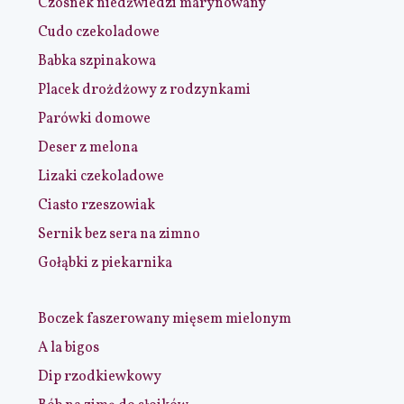
Czosnek niedźwiedzi marynowany
Cudo czekoladowe
Babka szpinakowa
Placek drożdżowy z rodzynkami
Parówki domowe
Deser z melona
Lizaki czekoladowe
Ciasto rzeszowiak
Sernik bez sera na zimno
Gołąbki z piekarnika
Boczek faszerowany mięsem mielonym
A la bigos
Dip rzodkiewkowy