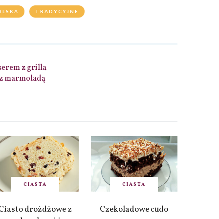
OLSKA
TRADYCYJNE
serem z grilla
 z marmoladą
CIASTA
CIASTA
Ciasto drożdżowe z
Czekoladowe cudo