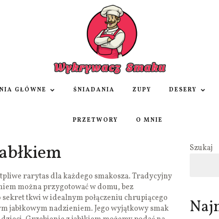
NIA GŁÓWNE
ŚNIADANIA
ZUPY
DESERY
PRZETWORY
O MNIE
jabłkiem
Szukaj
ątpliwe rarytas dla każdego smakosza. Tradycyjny
zeniem można przygotować w domu, bez
go sekret tkwi w idealnym połączeniu chrupiącego
Naj
tnym jabłkowym nadzieniem. Jego wyjątkowy smak