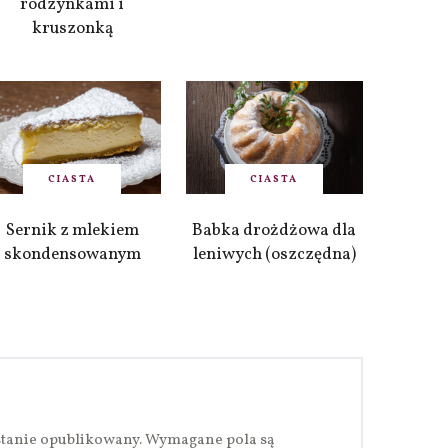
rodzynkami i
kruszonką
CIASTA
CIASTA
Sernik z mlekiem
Babka drożdżowa dla
skondensowanym
leniwych (oszczędna)
stanie opublikowany.
Wymagane pola są