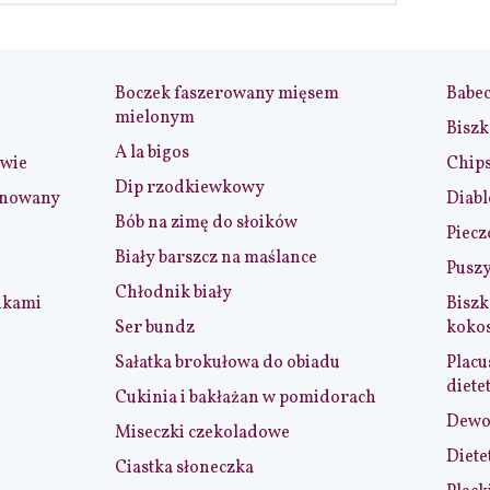
Boczek faszerowany mięsem
Babe
mielonym
Biszk
A la bigos
iwie
Chip
Dip rzodkiewkowy
ynowany
Diabl
Bób na zimę do słoików
Piecz
Biały barszcz na maślance
Puszy
Chłodnik biały
nkami
Biszk
Ser bundz
koko
Sałatka brokułowa do obiadu
Placu
diete
Cukinia i bakłażan w pomidorach
Dewol
Miseczki czekoladowe
Diete
Ciastka słoneczka