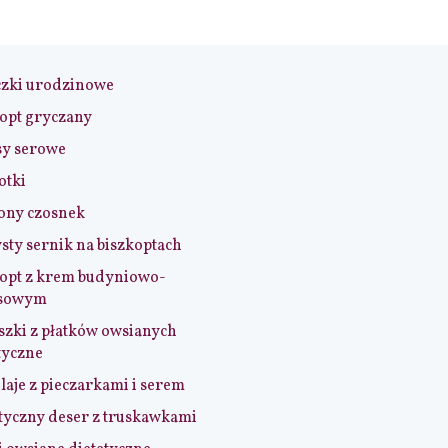
czki urodzinowe
opt gryczany
sy serowe
otki
ony czosnek
sty sernik na biszkoptach
opt z krem budyniowo-
sowym
szki z płatków owsianych
tyczne
aje z pieczarkami i serem
tyczny deser z truskawkami