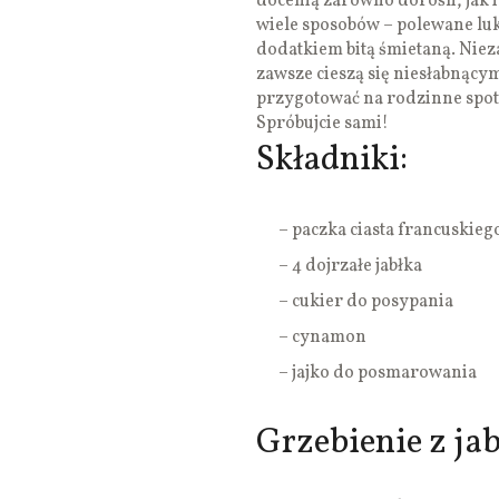
docenią zarówno dorośli, jak 
wiele sposobów – polewane lu
dodatkiem bitą śmietaną. Nieza
zawsze cieszą się niesłabnący
przygotować na rodzinne spotk
Spróbujcie sami!
Składniki:
– paczka ciasta francuskieg
– 4 dojrzałe jabłka
– cukier do posypania
– cynamon
– jajko do posmarowania
Grzebienie z jab