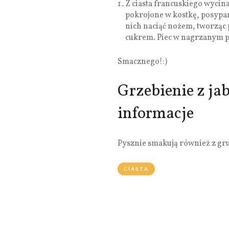
Z ciasta francuskiego wycin
pokrojone w kostkę, posypan
nich naciąć nożem, tworząc 
cukrem. Piec w nagrzanym p
Smacznego!:)
Grzebienie z ja
informacje
Pysznie smakują również z gr
CIASTA