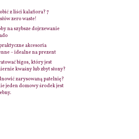
bić z liści kalafiora? 7
łów zero waste!
by na szybsze dojrzewanie
ado
praktyczne akcesoria
nne – idealne na prezent
ratować bigos, który jest
ernie kwaśny lub zbyt słony?
dnowić zarysowaną patelnię?
ie jeden domowy środek jest
ebny.