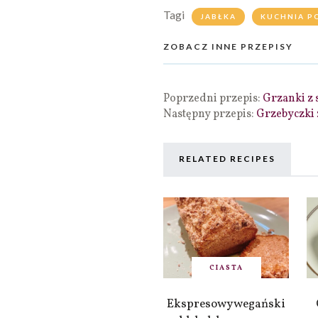
Tagi
JABŁKA
KUCHNIA P
ZOBACZ INNE PRZEPISY
Poprzedni przepis:
Grzanki z 
Następny przepis:
Grzebyczki
RELATED RECIPES
CIASTA
Ekspresowy wegański