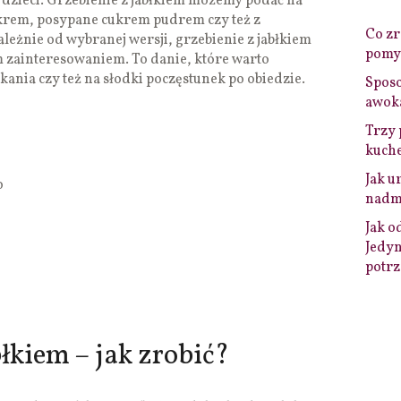
i dzieci. Grzebienie z jabłkiem możemy podać na
krem, posypane cukrem pudrem czy też z
Co zro
leżnie od wybranej wersji, grzebienie z jabłkiem
pomys
m zainteresowaniem. To danie, które warto
ania czy też na słodki poczęstunek po obiedzie.
Sposo
awok
Trzy 
kuche
Jak u
o
nadmi
Jak o
Jedyn
potrz
łkiem – jak zrobić?