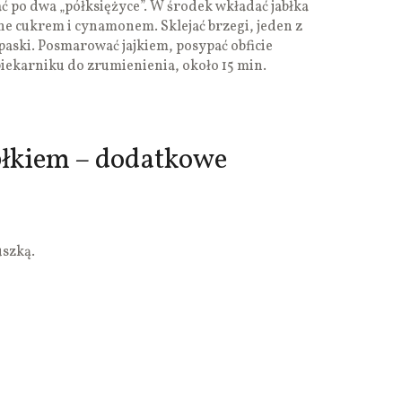
ać po dwa „półksiężyce”. W środek wkładać jabłka
e cukrem i cynamonem. Sklejać brzegi, jeden z
paski. Posmarować jajkiem, posypać obficie
iekarniku do zrumienienia, około 15 min.
błkiem – dodatkowe
uszką.