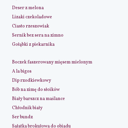
Deser z melona
Lizaki czekoladowe
Ciasto rzeszowiak
Sernik bez sera na zimno
Gołąbki z piekarnika
Boczek faszerowany mięsem mielonym
A la bigos
Dip rzodkiewkowy
Bób na zimę do słoików
Biały barszcz na maślance
Chłodnik biały
Ser bundz
Sałatka brokułowa do obiadu