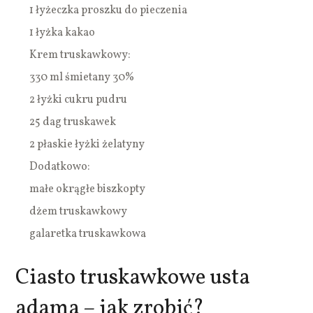
1 łyżeczka proszku do pieczenia
1 łyżka kakao
Krem truskawkowy:
330 ml śmietany 30%
2 łyżki cukru pudru
25 dag truskawek
2 płaskie łyżki żelatyny
Dodatkowo:
małe okrągłe biszkopty
dżem truskawkowy
galaretka truskawkowa
Ciasto truskawkowe usta
adama – jak zrobić?