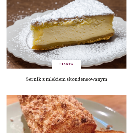
CIASTA
Sernik z mlekiem skondensowanym