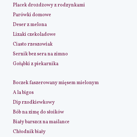
Placek drożdżowy z rodzynkami
Parówki domowe
Deser z melona
Lizaki czekoladowe
Ciasto rzeszowiak
Sernik bez sera na zimno
Gołąbki z piekarnika
Boczek faszerowany mięsem mielonym
A la bigos
Dip rzodkiewkowy
Bób na zimę do słoików
Biały barszcz na maślance
Chłodnik biały