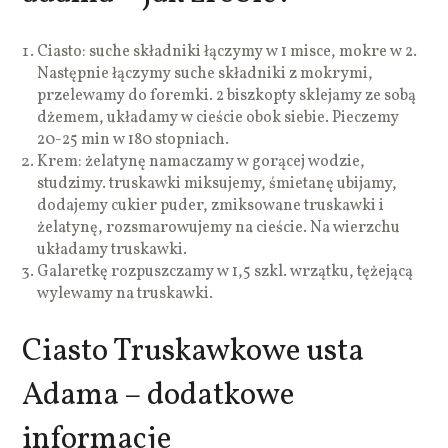
Ciasto: suche składniki łączymy w 1 misce, mokre w 2.
Następnie łączymy suche składniki z mokrymi,
przelewamy do foremki. 2 biszkopty sklejamy ze sobą
dżemem, układamy w cieście obok siebie. Pieczemy
20-25 min w 180 stopniach.
Krem: żelatynę namaczamy w gorącej wodzie,
studzimy. truskawki miksujemy, śmietanę ubijamy,
dodajemy cukier puder, zmiksowane truskawki i
żelatynę, rozsmarowujemy na cieście. Na wierzchu
układamy truskawki.
Galaretkę rozpuszczamy w 1,5 szkl. wrzątku, tężejącą
wylewamy na truskawki.
Ciasto Truskawkowe usta
Adama – dodatkowe
informacje