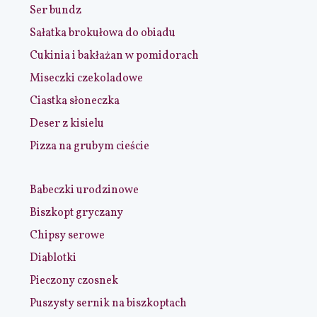
Ser bundz
Sałatka brokułowa do obiadu
Cukinia i bakłażan w pomidorach
Miseczki czekoladowe
Ciastka słoneczka
Deser z kisielu
Pizza na grubym cieście
Babeczki urodzinowe
Biszkopt gryczany
Chipsy serowe
Diablotki
Pieczony czosnek
Puszysty sernik na biszkoptach