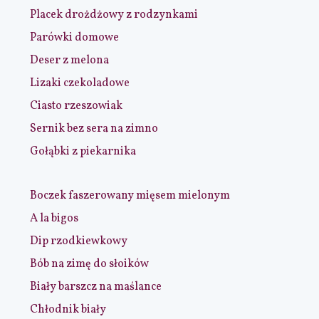
Placek drożdżowy z rodzynkami
Parówki domowe
Deser z melona
Lizaki czekoladowe
Ciasto rzeszowiak
Sernik bez sera na zimno
Gołąbki z piekarnika
Boczek faszerowany mięsem mielonym
A la bigos
Dip rzodkiewkowy
Bób na zimę do słoików
Biały barszcz na maślance
Chłodnik biały