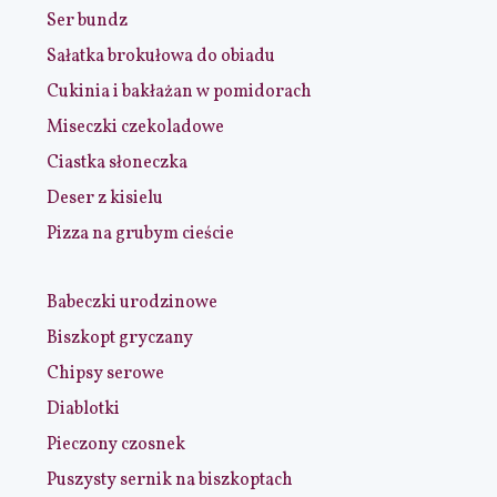
Ser bundz
Sałatka brokułowa do obiadu
Cukinia i bakłażan w pomidorach
Miseczki czekoladowe
Ciastka słoneczka
Deser z kisielu
Pizza na grubym cieście
Babeczki urodzinowe
Biszkopt gryczany
Chipsy serowe
Diablotki
Pieczony czosnek
Puszysty sernik na biszkoptach