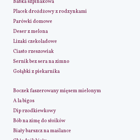
Babka szpinakowa
Placek drożdżowy z rodzynkami
Parówki domowe
Deser z melona
Lizaki czekoladowe
Ciasto rzeszowiak
Sernik bez sera na zimno
Gołąbki z piekarnika
Boczek faszerowany mięsem mielonym
A la bigos
Dip rzodkiewkowy
Bób na zimę do słoików
Biały barszcz na maślance