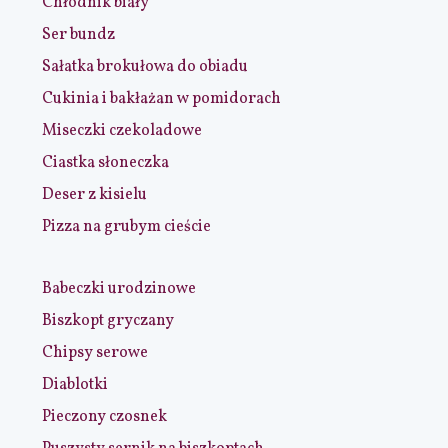
Chłodnik biały
Ser bundz
Sałatka brokułowa do obiadu
Cukinia i bakłażan w pomidorach
Miseczki czekoladowe
Ciastka słoneczka
Deser z kisielu
Pizza na grubym cieście
Babeczki urodzinowe
Biszkopt gryczany
Chipsy serowe
Diablotki
Pieczony czosnek