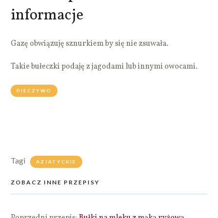
informacje
Gazę obwiązuję sznurkiem by się nie zsuwała.
Takie bułeczki podaję z jagodami lub innymi owocami.
PIECZYWO
Tagi
AZJATYCKIE
ZOBACZ INNE PRZEPISY
Poprzedni przepis:
Bułki na mleku z mąką ryżową