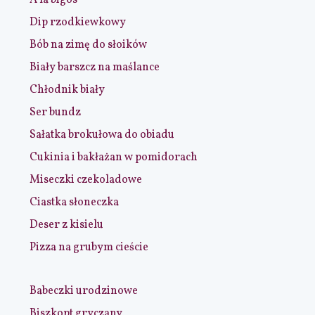
Dip rzodkiewkowy
Bób na zimę do słoików
Biały barszcz na maślance
Chłodnik biały
Ser bundz
Sałatka brokułowa do obiadu
Cukinia i bakłażan w pomidorach
Miseczki czekoladowe
Ciastka słoneczka
Deser z kisielu
Pizza na grubym cieście
Babeczki urodzinowe
Biszkopt gryczany