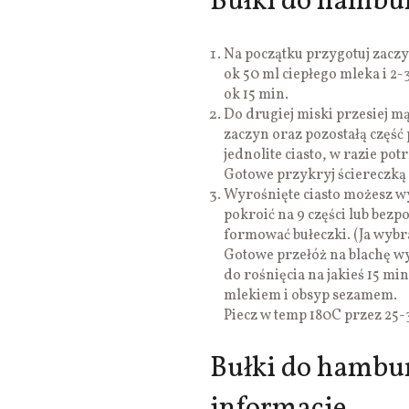
Bułki do hambur
Na początku przygotuj zaczy
ok 50 ml ciepłego mleka i 2-
ok 15 min.
Do drugiej miski przesiej mą
zaczyn oraz pozostałą częś
jednolite ciasto, w razie p
Gotowe przykryj ściereczką 
Wyrośnięte ciasto możesz w
pokroić na 9 części lub bezp
formować bułeczki. (Ja wybr
Gotowe przełóż na blachę w
do rośnięcia na jakieś 15 m
mlekiem i obsyp sezamem.
Piecz w temp 180C przez 25
Bułki do hambu