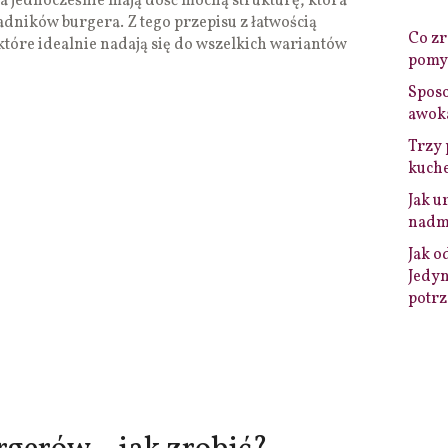
 a jednocześnie mają dość mocną strukturę, która
adników burgera. Z tego przepisu z łatwością
Co zro
które idealnie nadają się do wszelkich wariantów
pomys
Sposo
awok
Trzy 
kuche
Jak u
nadmi
Jak o
Jedyn
potrz