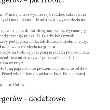
gerów – jak zrobić?
n. W małej misce wymieszaj drożdże, cukier oraz
3 łyżki maki. Następnie odstaw do wyrośnięcia na
kę, wbij jajko, dodaj oliwę, sól, wodę, wyrośnięty
ć podgrzanego mleka. Ze składników wyrób
otrzeby podsypując mąką lub dodając odrobinę wody.
i odstaw do rośnięcia na 30 min.
yłożyć na stolnicę posypaną mąką i za pomocą noża
ośrednio z miski urywać po kawałku ciasta i
ałam wersję 2).
yłożoną papierem do pieczenia i ponownie odstaw
in. Przed włożeniem do piekarnika bułki posmaruj
-30 min. Gotowe!
rgerów – dodatkowe