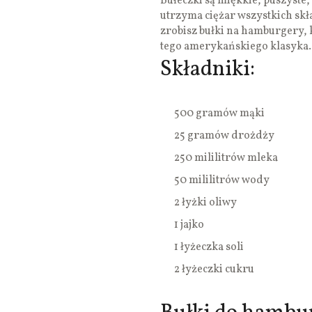
Bułeczki są miękkie, puszyste,
utrzyma ciężar wszystkich skł
zrobisz bułki na hamburgery, 
tego amerykańskiego klasyka.
Składniki:
500 gramów mąki
25 gramów drożdży
250 mililitrów mleka
50 mililitrów wody
2 łyżki oliwy
1 jajko
1 łyżeczka soli
2 łyżeczki cukru