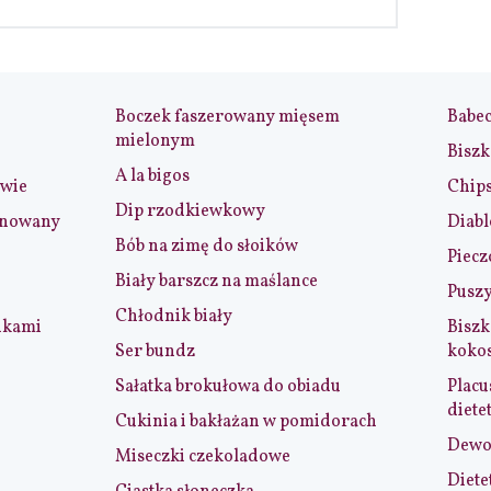
Boczek faszerowany mięsem
Babe
mielonym
Biszk
A la bigos
iwie
Chip
Dip rzodkiewkowy
ynowany
Diabl
Bób na zimę do słoików
Piecz
Biały barszcz na maślance
Puszy
Chłodnik biały
nkami
Biszk
Ser bundz
koko
Sałatka brokułowa do obiadu
Placu
diete
Cukinia i bakłażan w pomidorach
Dewol
Miseczki czekoladowe
Diete