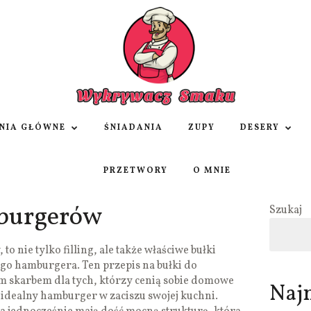
NIA GŁÓWNE
ŚNIADANIA
ZUPY
DESERY
PRZETWORY
O MNIE
mburgerów
Szukaj
 nie tylko filling, ale także właściwe bułki
łego hamburgera. Ten przepis na bułki do
 skarbem dla tych, którzy cenią sobie domowe
Naj
idealny hamburger w zaciszu swojej kuchni.