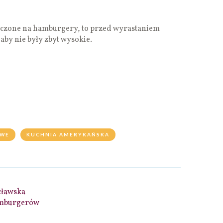
naczone na hamburgery, to przed wyrastaniem
 aby nie były zbyt wysokie.
WE
KUCHNIA AMERYKAŃSKA
cławska
amburgerów