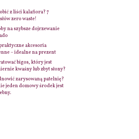
bić z liści kalafiora? 7
łów zero waste!
by na szybsze dojrzewanie
ado
praktyczne akcesoria
nne – idealne na prezent
ratować bigos, który jest
ernie kwaśny lub zbyt słony?
dnowić zarysowaną patelnię?
ie jeden domowy środek jest
ebny.