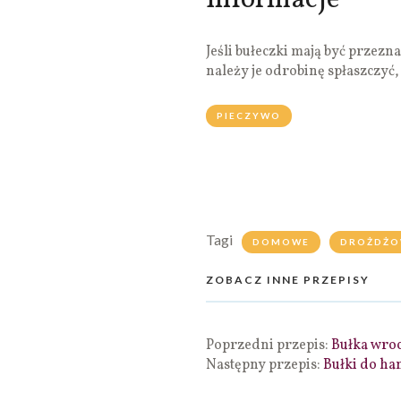
informacje
Jeśli bułeczki mają być przez
należy je odrobinę spłaszczyć,
PIECZYWO
Tagi
DOMOWE
DROŻDŻO
ZOBACZ INNE PRZEPISY
Poprzedni przepis:
Bułka wro
Następny przepis:
Bułki do h