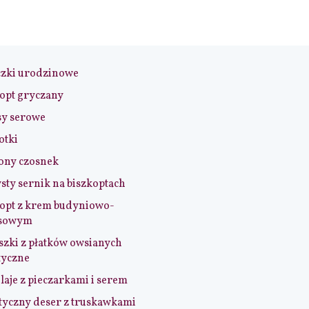
czki urodzinowe
opt gryczany
sy serowe
otki
ony czosnek
sty sernik na biszkoptach
opt z krem budyniowo-
sowym
szki z płatków owsianych
tyczne
aje z pieczarkami i serem
tyczny deser z truskawkami