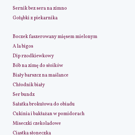
Sernik bez sera na zimno
Gołąbki z piekarnika
Boczek faszerowany mięsem mielonym
A la bigos
Dip rzodkiewkowy
Bób na zimę do słoików
Biały barszcz na maślance
Chłodnik biały
Ser bundz
Sałatka brokułowa do obiadu
Cukinia i bakłażan w pomidorach
Miseczki czekoladowe
Ciastka słoneczka