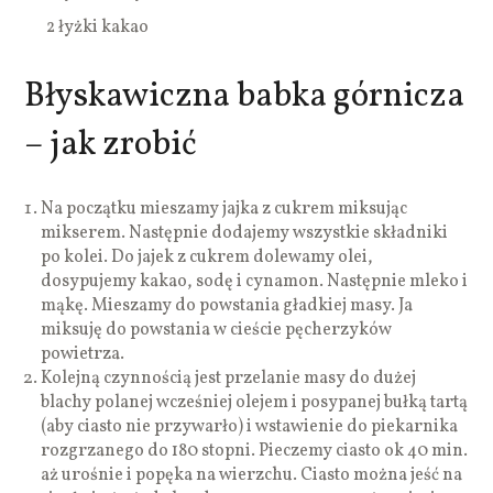
2 łyżki kakao
Błyskawiczna babka górnicza
– jak zrobić
Na początku mieszamy jajka z cukrem miksując
mikserem. Następnie dodajemy wszystkie składniki
po kolei. Do jajek z cukrem dolewamy olei,
dosypujemy kakao, sodę i cynamon. Następnie mleko i
mąkę. Mieszamy do powstania gładkiej masy. Ja
miksuję do powstania w cieście pęcherzyków
powietrza.
Kolejną czynnością jest przelanie masy do dużej
blachy polanej wcześniej olejem i posypanej bułką tartą
(aby ciasto nie przywarło) i wstawienie do piekarnika
rozgrzanego do 180 stopni. Pieczemy ciasto ok 40 min.
aż urośnie i popęka na wierzchu. Ciasto można jeść na