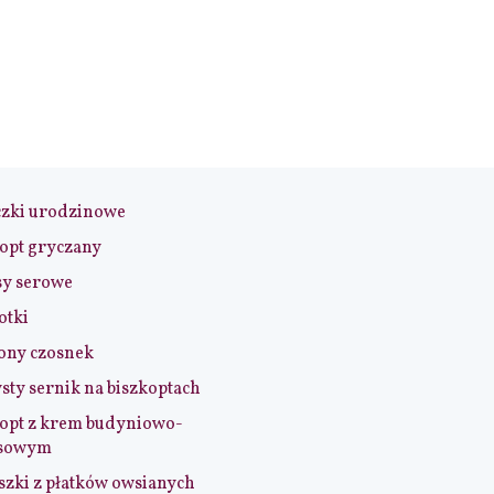
czki urodzinowe
opt gryczany
sy serowe
otki
ony czosnek
sty sernik na biszkoptach
opt z krem budyniowo-
sowym
szki z płatków owsianych