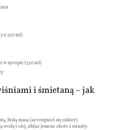
enia
2 x 330 ml)
i w syropie (330 ml)
dy
iśniami i śmietaną – jak
tą, białą masę (aż rozpuści się cukier).
 wodę i olej, ubijać jeszcze około 2 minuty.