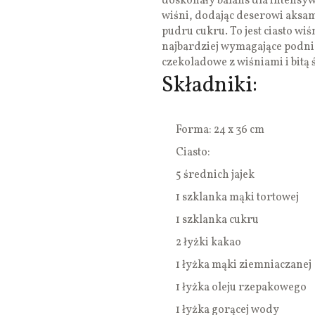
doskonały balans dla intensy
wiśni, dodając deserowi aksami
pudru cukru. To jest ciasto wi
najbardziej wymagające podnie
czekoladowe z wiśniami i bitą 
Składniki:
Forma: 24 x 36 cm
Ciasto:
5 średnich jajek
1 szklanka mąki tortowej
1 szklanka cukru
2 łyżki kakao
1 łyżka mąki ziemniaczanej
1 łyżka oleju rzepakowego
1 łyżka gorącej wody