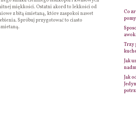
wnego smaku ciemnego biszkoptu i kwasowych
tnej miękkości. Ostatni akord to lekkości od
Co zro
śniowe z bitą śmietaną, które zaspokoi nawet
pomys
bienia. Spróbuj przygotować to ciasto
śmietaną.
Sposo
awok
Trzy 
kuche
Jak u
nadmi
Jak o
Jedyn
potrz