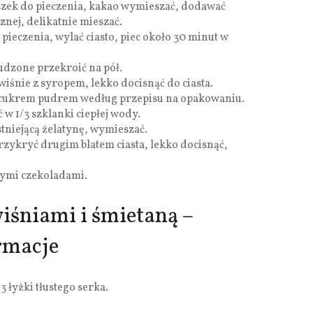
szek do pieczenia, kakao wymieszać, dodawać
znej, delikatnie mieszać.
ieczenia, wylać ciasto, piec około 30 minut w
tudzone przekroić na pół.
wiśnie z syropem, lekko docisnąć do ciasta.
 cukrem pudrem według przepisu na opakowaniu.
 w 1/3 szklanki ciepłej wody.
stniejącą żelatynę, wymieszać.
rzykryć drugim blatem ciasta, lekko docisnąć,
nymi czekoladami.
iśniami i śmietaną –
rmacje
 łyżki tłustego serka.