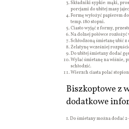
Składniki sypkie: mąki, pro
porcjami do ubitej masy jajec
Formę wyłożyć papierem do p
temp. 180 stopni.
Ciasto wyjąć z formy, przes
Na dolnej połówce rozłożyć 
Schłodzoną śmietanę ubić z
Żelatynę wcześniej rozpuścić
Do ubitej śmietany dodać gę
Wylać śmietanę na wiśnie, p
schłodzić.
Wierzch ciasta polać stopio
Biszkoptowe z w
dodatkowe info
1. Do śmietany można dodać 2-3