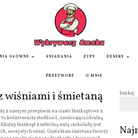
NIA GŁÓWNE
ŚNIADANIA
ZUPY
DESERY
PRZETWORY
O MNIE
 wiśniami i śmietaną
Szukaj
ztę z naszym przepisem na ciasto biszkoptowe z
 to kwintesencja słodkości, zawierająca idealną
katny biszkopt z subtelną nutą czekolady jest
Naj
, soczystych wiśni. Gęsta biała śmietana tworzy