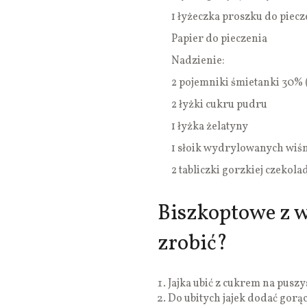
1 łyżeczka proszku do piecz
Papier do pieczenia
Nadzienie:
2 pojemniki śmietanki 30% (
2 łyżki cukru pudru
1 łyżka żelatyny
1 słoik wydrylowanych wiśn
2 tabliczki gorzkiej czekola
Biszkoptowe z w
zrobić?
Jajka ubić z cukrem na puszys
Do ubitych jajek dodać gorącą