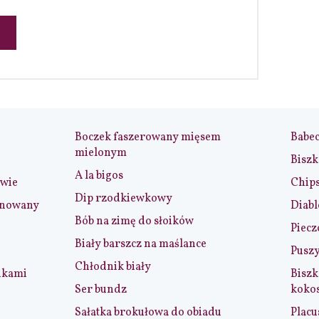
Boczek faszerowany mięsem
Babe
mielonym
Biszk
A la bigos
iwie
Chip
Dip rzodkiewkowy
ynowany
Diabl
Bób na zimę do słoików
Piecz
Biały barszcz na maślance
Puszy
Chłodnik biały
nkami
Biszk
Ser bundz
koko
Sałatka brokułowa do obiadu
Placu