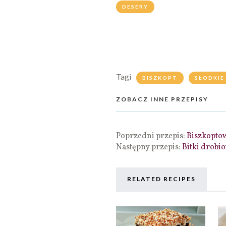
DESERY
Tagi
BISZKOPT
SŁODKIE
ZOBACZ INNE PRZEPISY
Poprzedni przepis:
Biszkoptow
Następny przepis:
Bitki drobi
RELATED RECIPES