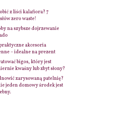
bić z liści kalafiora? 7
łów zero waste!
by na szybsze dojrzewanie
ado
praktyczne akcesoria
nne – idealne na prezent
ratować bigos, który jest
ernie kwaśny lub zbyt słony?
dnowić zarysowaną patelnię?
ie jeden domowy środek jest
ebny.