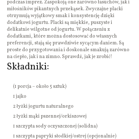
podczas imprez. Zaspokoją one zarówno łasuchów, jak i
miłośników pikantnych przekąsek. Zwyczajne placki
otrzymują wyjątkowy smak i konsystencję dzięki
dodatkowi jogurtu. Placki są miękkie, puszyste i
delikatnie wilgotne od jogurtu. W połączeniu z
dodatkami, które można dostosować do własnych
preferencji, stają się prawdziwie sycącym daniem. Są
proste do przygotowania i doskonale smakują zarówno
na ciepło, jak i na zimno. Sprawdź, jak je zrobić!
Składniki:
(1 porcja – około 5 sztuk)
1 jajko
2 łyżki jogurtu naturalnego
2 łyżki mąki pszennej/orkiszowej
1 szczypta sody oczyszczonej (solidna)
1 szczypta papryki słodkiej/ostrej (opcjonalnie)