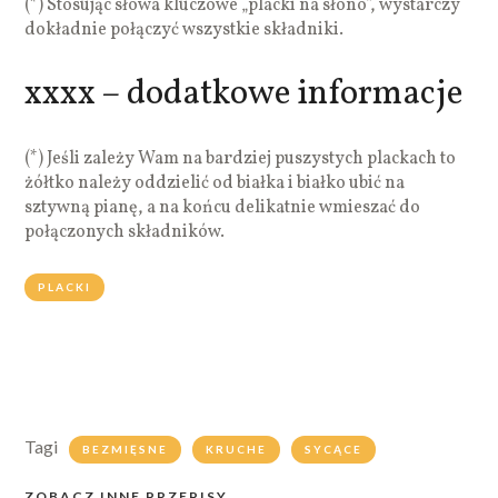
(*) Stosując słowa kluczowe „placki na słono”, wystarczy
dokładnie połączyć wszystkie składniki.
xxxx – dodatkowe informacje
(*) Jeśli zależy Wam na bardziej puszystych plackach to
żółtko należy oddzielić od białka i białko ubić na
sztywną pianę, a na końcu delikatnie wmieszać do
połączonych składników.
PLACKI
Tagi
BEZMIĘSNE
KRUCHE
SYCĄCE
ZOBACZ INNE PRZEPISY