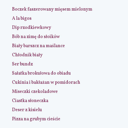
Boczek faszerowany mięsem mielonym
A la bigos
Dip rzodkiewkowy
Bób na zimę do słoików
Biały barszcz na maślance
Chłodnik biały
Ser bundz
Sałatka brokułowa do obiadu
Cukinia i bakłażan w pomidorach
Miseczki czekoladowe
Ciastka słoneczka
Deser z kisielu
Pizza na grubym cieście