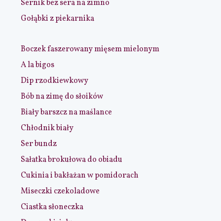
Sernik bez sera na zimno
Gołąbki z piekarnika
Boczek faszerowany mięsem mielonym
A la bigos
Dip rzodkiewkowy
Bób na zimę do słoików
Biały barszcz na maślance
Chłodnik biały
Ser bundz
Sałatka brokułowa do obiadu
Cukinia i bakłażan w pomidorach
Miseczki czekoladowe
Ciastka słoneczka