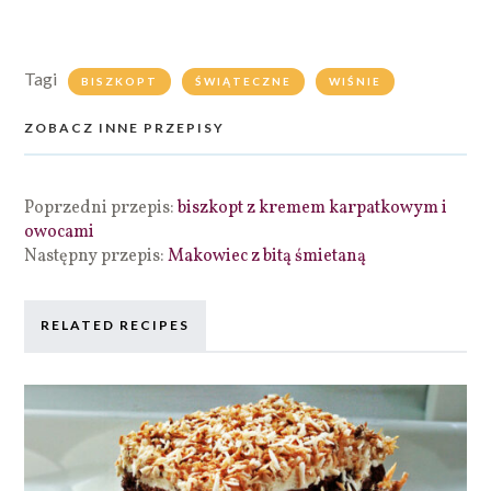
Tagi
BISZKOPT
ŚWIĄTECZNE
WIŚNIE
ZOBACZ INNE PRZEPISY
Poprzedni przepis:
biszkopt z kremem karpatkowym i
owocami
Następny przepis:
Makowiec z bitą śmietaną
RELATED RECIPES