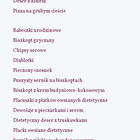
Deser z kisielu
Pizza na grubym cieście
Babeczki urodzinowe
Biszkopt gryczany
Chipsy serowe
Diablotki
Pieczony czosnek
Puszysty sernik na biszkoptach
Biszkopt z krem budyniowo-kokosowym
Placuszki z płatków owsianych dietetyczne
Dewolaje z pieczarkami i serem
Dietetyczny deser z truskawkami
Placki owsiane dietetyczne