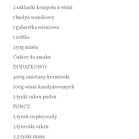
2 szklanki kompotu z wiśni
1 budyń waniliowy
1 galaretka wiśniowa
1 żółtko
250g masła
Cukier do smaku
DODATKOWO:
400g śmietany kremówki
100g wiśni kandyzowanych
2 łyżki cukru pudru
PONCZ:
5 łyżek ciepłej wody
3 łyżeczki cukru
2,5 łyżki rumu