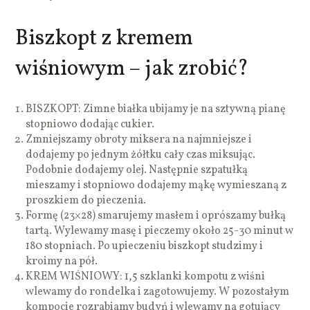
Biszkopt z kremem
wiśniowym – jak zrobić?
BISZKOPT: Zimne białka ubijamy je na sztywną pianę
stopniowo dodając cukier.
Zmniejszamy obroty miksera na najmniejsze i
dodajemy po jednym żółtku cały czas miksując.
Podobnie dodajemy olej. Następnie szpatułką
mieszamy i stopniowo dodajemy mąkę wymieszaną z
proszkiem do pieczenia.
Formę (23×28) smarujemy masłem i oprószamy bułką
tartą. Wylewamy masę i pieczemy około 25-30 minut w
180 stopniach. Po upieczeniu biszkopt studzimy i
kroimy na pół.
KREM WIŚNIOWY: 1,5 szklanki kompotu z wiśni
wlewamy do rondelka i zagotowujemy. W pozostałym
kompocie rozrabiamy budyń i wlewamy na gotujący