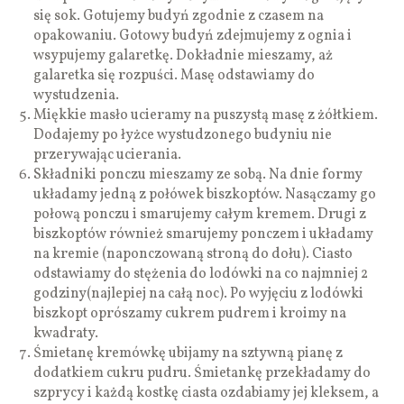
się sok. Gotujemy budyń zgodnie z czasem na
opakowaniu. Gotowy budyń zdejmujemy z ognia i
wsypujemy galaretkę. Dokładnie mieszamy, aż
galaretka się rozpuści. Masę odstawiamy do
wystudzenia.
Miękkie masło ucieramy na puszystą masę z żółtkiem.
Dodajemy po łyżce wystudzonego budyniu nie
przerywając ucierania.
Składniki ponczu mieszamy ze sobą. Na dnie formy
układamy jedną z połówek biszkoptów. Nasączamy go
połową ponczu i smarujemy całym kremem. Drugi z
biszkoptów również smarujemy ponczem i układamy
na kremie (naponczowaną stroną do dołu). Ciasto
odstawiamy do stężenia do lodówki na co najmniej 2
godziny(najlepiej na całą noc). Po wyjęciu z lodówki
biszkopt oprószamy cukrem pudrem i kroimy na
kwadraty.
Śmietanę kremówkę ubijamy na sztywną pianę z
dodatkiem cukru pudru. Śmietankę przekładamy do
szprycy i każdą kostkę ciasta ozdabiamy jej kleksem, a