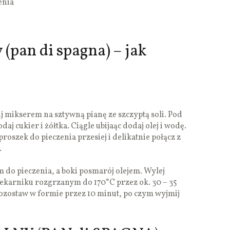
enia
 (pan di spagna) – jak
bij mikserem na sztywną pianę ze szczyptą soli. Pod
aj cukier i żółtka. Ciągle ubijaąc dodaj olej i wodę.
oszek do pieczenia przesiej i delikatnie połącz z
.
 do pieczenia, a boki posmarój olejem. Wylej
piekarniku rozgrzanym do 170°C przez ok. 30 – 35
pozostaw w formie przez 10 minut, po czym wyjmij