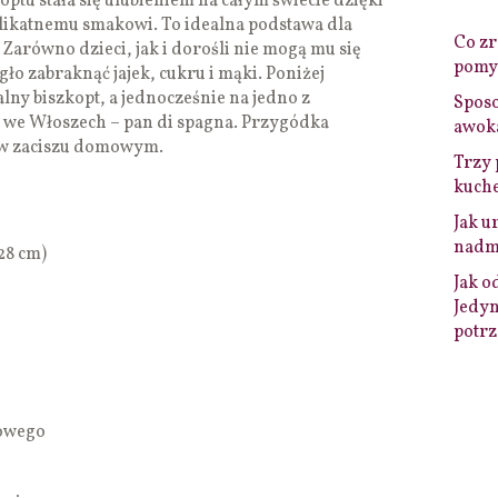
optu stała się ulubieniem na całym świecie dzięki
delikatnemu smakowi. To idealna podstawa dla
Co zro
Zarówno dzieci, jak i dorośli nie mogą mu się
pomys
ło zabraknąć jajek, cukru i mąki. Poniżej
lny biszkopt, a jednocześnie na jedno z
Sposo
i we Włoszech – pan di spagna. Przygódka
awok
 w zaciszu domowym.
Trzy 
kuche
Jak u
nadmi
-28 cm)
Jak o
Jedyn
potrz
kowego