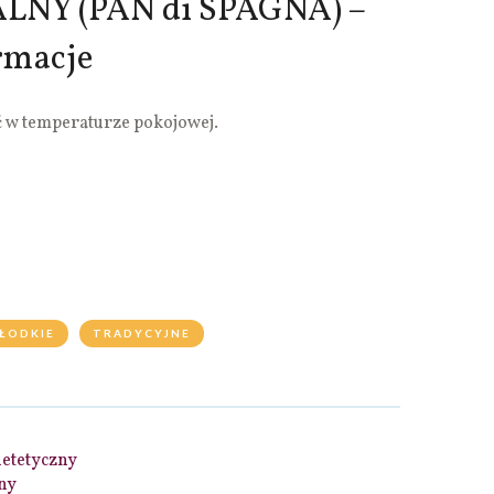
LNY (PAN di SPAGNA) –
rmacje
ć w temperaturze pokojowej.
ŁODKIE
TRADYCYJNE
ietetyczny
sny