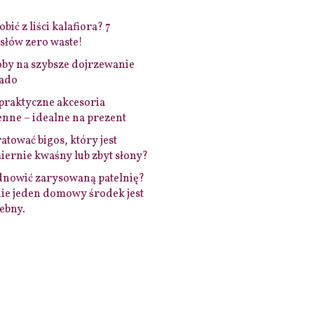
bić z liści kalafiora? 7
łów zero waste!
by na szybsze dojrzewanie
ado
praktyczne akcesoria
nne – idealne na prezent
ratować bigos, który jest
ernie kwaśny lub zbyt słony?
dnowić zarysowaną patelnię?
ie jeden domowy środek jest
ebny.