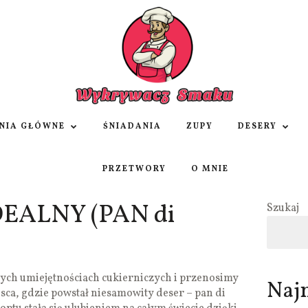
NIA GŁÓWNE
ŚNIADANIA
ZUPY
DESERY
PRZETWORY
O MNIE
EALNY (PAN di
Szukaj
ch umiejętnościach cukierniczych i przenosimy
Naj
ejsca, gdzie powstał niesamowity deser – pan di