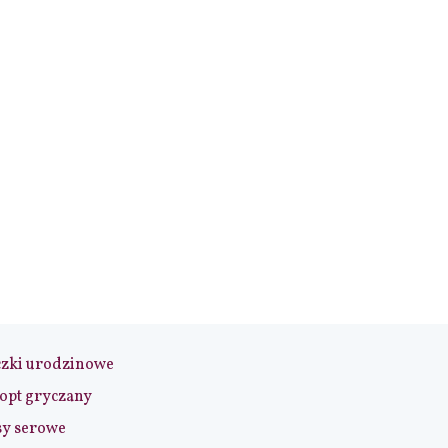
czki urodzinowe
opt gryczany
sy serowe