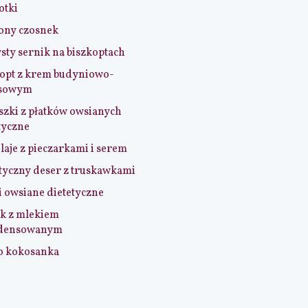
otki
ony czosnek
sty sernik na biszkoptach
opt z krem budyniowo-
sowym
szki z płatków owsianych
tyczne
aje z pieczarkami i serem
tyczny deser z truskawkami
i owsiane dietetyczne
k z mlekiem
densowanym
o kokosanka