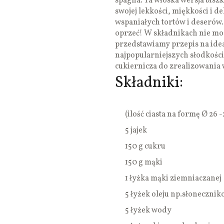
spagna. Ta włoska wersja biszk
swojej lekkości, miękkości i 
wspaniałych tortów i deserów. 
oprzeć! W składnikach nie mog
przedstawiamy przepis na idea
najpopularniejszych słodkośc
cukiernicza do zrealizowania
Składniki:
(ilość ciasta na formę Ø 26 
5 jajek
150 g cukru
150 g mąki
1 łyżka mąki ziemniaczanej
5 łyżek oleju np.słoneczni
5 łyżek wody