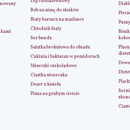
Dip rzodkiewkowy
ynowany
Diabl
Bób na zimę do słoików
Piecz
Biały barszcz na maślance
Puszy
Chłodnik biały
nkami
Biszk
Ser bundz
koko
Sałatka brokułowa do obiadu
Placu
diete
Cukinia i bakłażan w pomidorach
Dewol
Miseczki czekoladowe
Diete
Ciastka słoneczka
Plack
Deser z kisielu
Serni
Pizza na grubym cieście
skon
Ciast