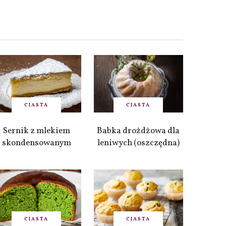
CIASTA
CIASTA
Sernik z mlekiem
Babka drożdżowa dla
skondensowanym
leniwych (oszczędna)
CIASTA
CIASTA