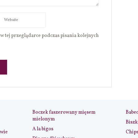
w tej przeglądarce podczas pisania kolejnych
Boczek faszerowany mięsem
Babe
mielonym
Biszk
A la bigos
iwie
Chip