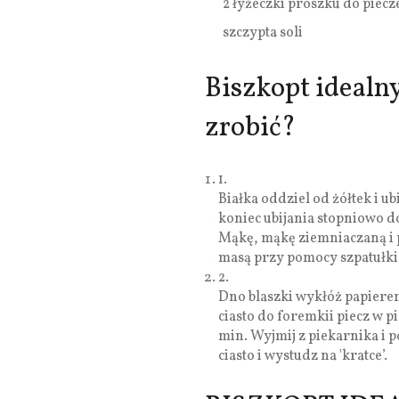
2 łyżeczki proszku do piecz
szczypta soli
Biszkopt idealny
zrobić?
1.
Białka oddziel od żółtek i u
koniec ubijania stopniowo dod
Mąkę, mąkę ziemniaczaną i pr
masą przy pomocy szpatułki
2.
Dno blaszki wykłóż papierem
ciasto do foremkii piecz w 
min. Wyjmij z piekarnika i 
ciasto i wystudz na 'kratce’.