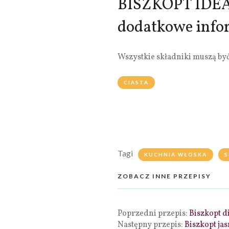
BISZKOPT IDEA
dodatkowe info
Wszystkie składniki muszą by
CIASTA
Tagi
KUCHNIA WŁOSKA
S
ZOBACZ INNE PRZEPISY
Poprzedni przepis:
Biszkopt d
Następny przepis:
Biszkopt ja