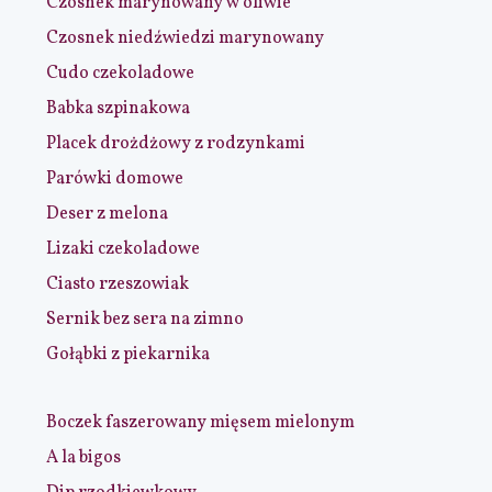
Czosnek marynowany w oliwie
Czosnek niedźwiedzi marynowany
Cudo czekoladowe
Babka szpinakowa
Placek drożdżowy z rodzynkami
Parówki domowe
Deser z melona
Lizaki czekoladowe
Ciasto rzeszowiak
Sernik bez sera na zimno
Gołąbki z piekarnika
Boczek faszerowany mięsem mielonym
A la bigos