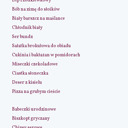
Dip rzodkiewkowy
Bób na zimę do słoików
Biały barszcz na maślance
Chłodnik biały
Ser bundz
Sałatka brokułowa do obiadu
Cukinia i bakłażan w pomidorach
Miseczki czekoladowe
Ciastka słoneczka
Deser z kisielu
Pizza na grubym cieście
Babeczki urodzinowe
Biszkopt gryczany
Chipsy serowe