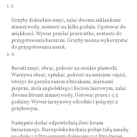
1.
Grzyby dokładnie umyć, zalać dwoma szklankami
zimnej wody, zostawić na kilka godzin. Ugotować do
miękkości. Wywar przelać przez sitko, zostawić do
przygotowania barszczu. Grzyby można wykorzystać
do przygotowania uszek.
2.
Buraki umyć, obrać, pokroić na cienkie plasterki.
Warzywa obrać, opłukać, pokroić na mniejsze części,
włożyć do garnka razem z burakami, ziarnami
pieprzu, ziela angielskiego i liściem laurowym, zalać
dwoma litrami zimnej wody, Gotować przez 1-1,5
godziny. Wywar jarzynowy odcedzić i połączyć z
grzybowym.
Następnie dodać odpowiednią ilość kwasu
buraczanego. Staropolska kuchnia podaje taką zasadę:
na około 1,5 litra wywaru dolewamy 0,5 litra kwasu