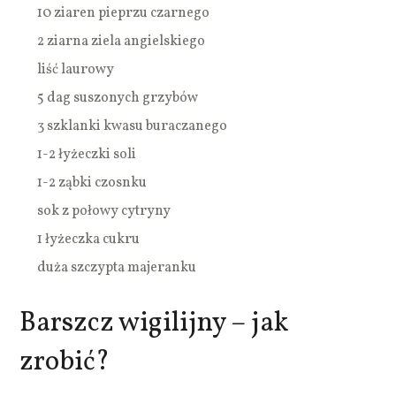
10 ziaren pieprzu czarnego
2 ziarna ziela angielskiego
liść laurowy
5 dag suszonych grzybów
3 szklanki kwasu buraczanego
1-2 łyżeczki soli
1-2 ząbki czosnku
sok z połowy cytryny
1 łyżeczka cukru
duża szczypta majeranku
Barszcz wigilijny – jak
zrobić?