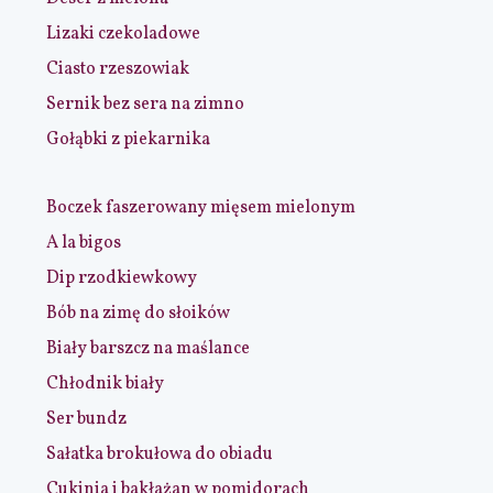
Lizaki czekoladowe
Ciasto rzeszowiak
Sernik bez sera na zimno
Gołąbki z piekarnika
Boczek faszerowany mięsem mielonym
A la bigos
Dip rzodkiewkowy
Bób na zimę do słoików
Biały barszcz na maślance
Chłodnik biały
Ser bundz
Sałatka brokułowa do obiadu
Cukinia i bakłażan w pomidorach