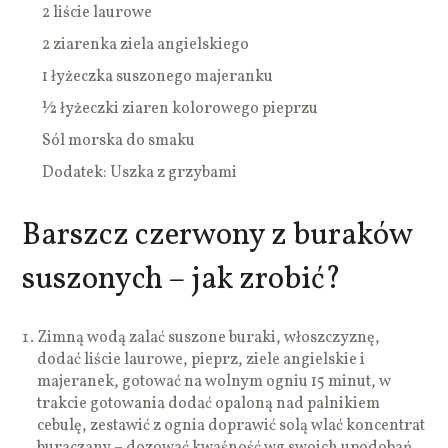
2 liście laurowe
2 ziarenka ziela angielskiego
1 łyżeczka suszonego majeranku
½ łyżeczki ziaren kolorowego pieprzu
Sól morska do smaku
Dodatek: Uszka z grzybami
Barszcz czerwony z buraków
suszonych – jak zrobić?
Zimną wodą zalać suszone buraki, włoszczyznę,
dodać liście laurowe, pieprz, ziele angielskie i
majeranek, gotować na wolnym ogniu 15 minut, w
trakcie gotowania dodać opaloną nad palnikiem
cebulę, zestawić z ognia doprawić solą wlać koncentrat
buraczany – dozować kwaśność wg swoich upodobań,