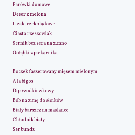
Parówki domowe
Deser z melona
Lizaki czekoladowe
Ciasto rzeszowiak
Sernik bez sera na zimno
Gołąbki z piekarnika
Boczek faszerowany mięsem mielonym
A la bigos
Dip rzodkiewkowy
Bób na zimę do słoików
Biały barszcz na maślance
Chłodnik biały
Ser bundz