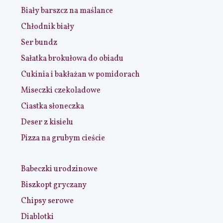
Biały barszcz na maślance
Chłodnik biały
Ser bundz
Sałatka brokułowa do obiadu
Cukinia i bakłażan w pomidorach
Miseczki czekoladowe
Ciastka słoneczka
Deser z kisielu
Pizza na grubym cieście
Babeczki urodzinowe
Biszkopt gryczany
Chipsy serowe
Diablotki