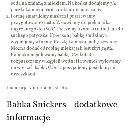
sodą na zmianę z mlekiem. Na końcu dodajemy 3/4
puszki kajmaku, rum i dokładnie mieszamy.
Formę smarujemy masłem i przelewamy
przygotowane ciasto. Wstawiamy do piekarnika
nagrzanego do 180’C. Pieczemy około 40 minut lub do
suchego patyczka. Upieczoną babkę studzimy i
wyjmujemy z formy. Resztę kajmaku podgrzewamy.
Można dodać odrobinę mleka jeśli jest zbyt gęsta.
Kajmakiem polewamy babkę. Czekoladę
rozpuszczamy w kąpieli wodnej i również wylewamy
na wierzch babki. Całość posypujemy posiekanymi
orzeszkami.
Inspiracja: Coolinarna strefa.
Babka Snickers – dodatkowe
informacje