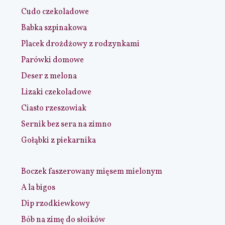
Cudo czekoladowe
Babka szpinakowa
Placek drożdżowy z rodzynkami
Parówki domowe
Deser z melona
Lizaki czekoladowe
Ciasto rzeszowiak
Sernik bez sera na zimno
Gołąbki z piekarnika
Boczek faszerowany mięsem mielonym
A la bigos
Dip rzodkiewkowy
Bób na zimę do słoików