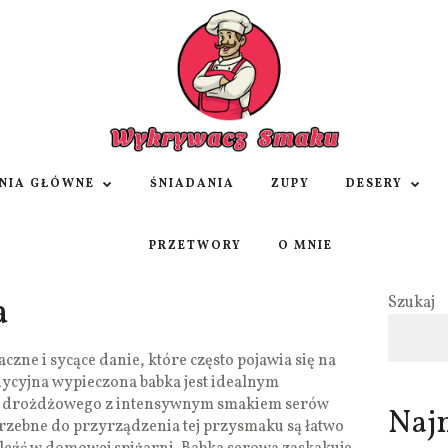
NIA GŁÓWNE
ŚNIADANIA
ZUPY
DESERY
PRZETWORY
O MNIE
a
Szukaj
zne i sycące danie, które często pojawia się na
dycyjna wypieczona babka jest idealnym
ta drożdżowego z intensywnym smakiem serów
Naj
rzebne do przyrządzenia tej przysmaku są łatwo