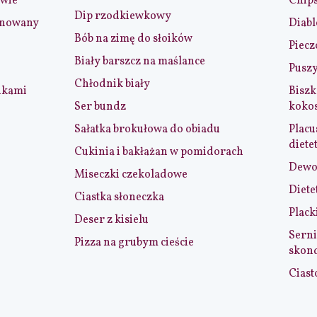
iwie
Chip
Dip rzodkiewkowy
ynowany
Diabl
Bób na zimę do słoików
Piecz
Biały barszcz na maślance
Puszy
Chłodnik biały
nkami
Biszk
Ser bundz
koko
Sałatka brokułowa do obiadu
Placu
diete
Cukinia i bakłażan w pomidorach
Dewol
Miseczki czekoladowe
Diete
Ciastka słoneczka
Plack
Deser z kisielu
Serni
Pizza na grubym cieście
skon
Ciast