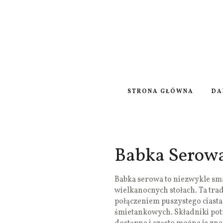
STRONA GŁÓWNA
DA
Babka Serow
Babka serowa to niezwykle smac
wielkanocnych stołach. Ta tra
połączeniem puszystego cias
śmietankowych. Składniki pot