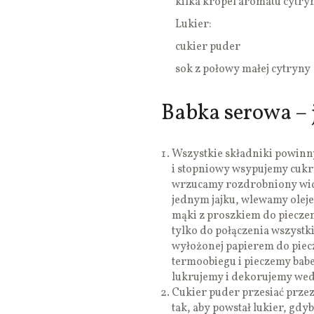
kilka kropel aromatu cytr
Lukier:
cukier puder
sok z połowy małej cytryny
Babka serowa – 
Wszystkie składniki powinn
i stopniowy wsypujemy cukr
wrzucamy rozdrobniony wide
jednym jajku, wlewamy olej
mąki z proszkiem do piecze
tylko do połączenia wszyst
wyłożonej papierem do piecz
termoobiegu i pieczemy babe
lukrujemy i dekorujemy wed
Cukier puder przesiać przez
tak, aby powstał lukier, gdy