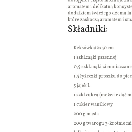
dostępne i często można je zn
aromatem i delikatną konsyste
dodatkiem świeżego dżemu lub 
które zaskoczą aromatem i sm
Składniki:
Keksówka12x30 cm
1 szkl.mąki pszennej
0,5 szkl.mąki ziemniaczane
1,5 łyżeczki proszku do pie
5 jajek L
1 szkl.cukru (możecie dać m
1 cukier waniliowy
200 g masła
200 g twarogu 3-krotnie m