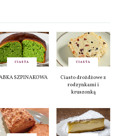
CIASTA
CIASTA
ABKA SZPINAKOWA
Ciasto drożdżowe z
rodzynkami i
kruszonką