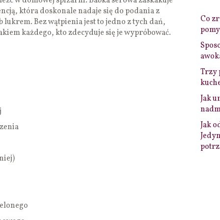
aleźć w domowej spiżarni. Babka serowa zaskakuje
ncją, która doskonale nadaje się do podania z
Co zro
lukrem. Bez wątpienia jest to jedno z tych dań,
pomys
akiem każdego, kto zdecyduje się je wypróbować.
Sposo
awok
Trzy 
kuche
Jak u
nadmi
j
Jak o
czenia
Jedyn
potrz
niej)
ielonego