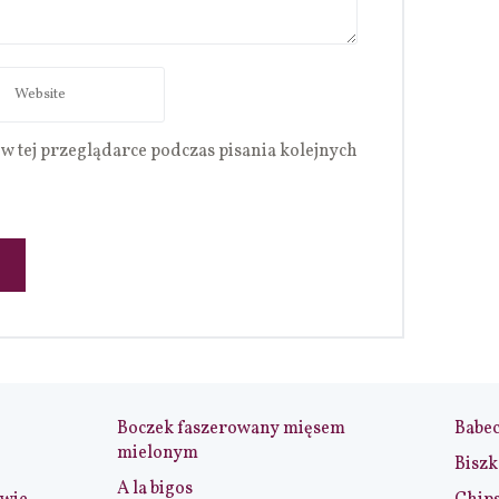
w tej przeglądarce podczas pisania kolejnych
Boczek faszerowany mięsem
Babe
mielonym
Biszk
A la bigos