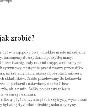
ynowego
jak zrobić?
y być w temp.pokojowej, miękkie masło miksujemy
y, miksujemy do uzyskania puszystej masy,
lcem twaróg, cały czas miksując, wrzucamy po
ek cytrynowy, następnie przesiewamy przez sitko
nia, miksujemy na najniższych obrotach miksera
kich składników. Ciasto przelewamy do keksówki
enia, piekarnik ustawiamy na 160 C bez
czkę ok. 50 min. Babkę po przestygnięciu
le własnego uznania.
 sitko 4-5 łyżek, wycisnąć sok z cytryny, wymieszać
by był za gęsty dodać odrobinę soku z cytryny.