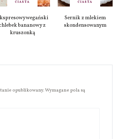
CIASTA
CIASTA
kspresowy wegański
Sernik z mlekiem
chlebek bananowy z
skondensowanym
kruszonką
stanie opublikowany.
Wymagane pola są