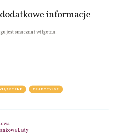
 dodatkowe informacje
gu jest smaczna i wilgotna.
WIĄTECZNE
TRADYCYJNE
howa
tankowa Lady