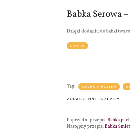
Babka Serowa –
Dzięki dodaniu do babki twaro
CIASTA
Tagi
KUCHNIA POLSKA
Ś
ZOBACZ INNE PRZEPISY
Poprzedni przepis:
Babka puc
Następny przepis:
Babka Śmie