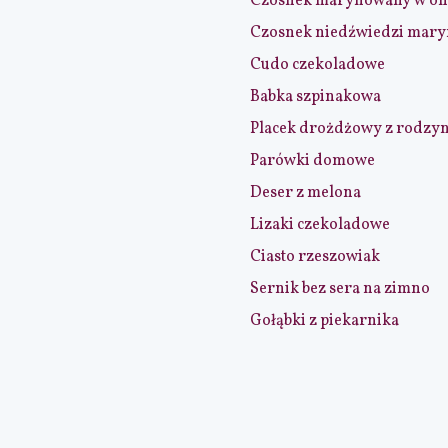
Czosnek marynowany w ol
Czosnek niedźwiedzi mar
Cudo czekoladowe
Babka szpinakowa
Placek drożdżowy z rodzy
Parówki domowe
Deser z melona
Lizaki czekoladowe
Ciasto rzeszowiak
Sernik bez sera na zimno
Gołąbki z piekarnika