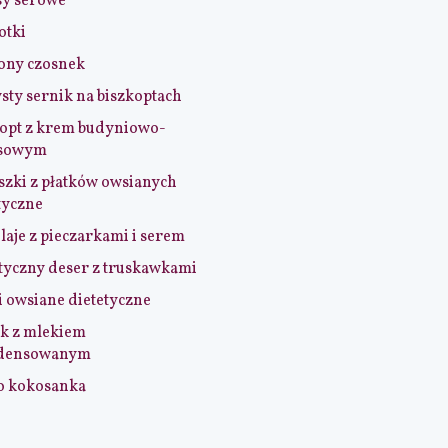
sy serowe
otki
ony czosnek
sty sernik na biszkoptach
opt z krem budyniowo-
sowym
szki z płatków owsianych
tyczne
aje z pieczarkami i serem
tyczny deser z truskawkami
i owsiane dietetyczne
k z mlekiem
densowanym
o kokosanka