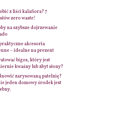
bić z liści kalafiora? 7
łów zero waste!
by na szybsze dojrzewanie
ado
praktyczne akcesoria
nne – idealne na prezent
ratować bigos, który jest
ernie kwaśny lub zbyt słony?
dnowić zarysowaną patelnię?
ie jeden domowy środek jest
ebny.