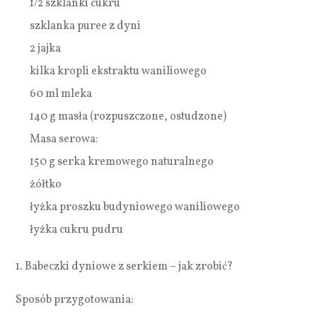
1/2 szklanki cukru
szklanka puree z dyni
2 jajka
kilka kropli ekstraktu waniliowego
60 ml mleka
140 g masła (rozpuszczone, ostudzone)
Masa serowa:
150 g serka kremowego naturalnego
żółtko
łyżka proszku budyniowego waniliowego
łyżka cukru pudru
1. Babeczki dyniowe z serkiem – jak zrobić?
Sposób przygotowania: