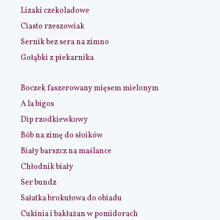
Lizaki czekoladowe
Ciasto rzeszowiak
Sernik bez sera na zimno
Gołąbki z piekarnika
Boczek faszerowany mięsem mielonym
A la bigos
Dip rzodkiewkowy
Bób na zimę do słoików
Biały barszcz na maślance
Chłodnik biały
Ser bundz
Sałatka brokułowa do obiadu
Cukinia i bakłażan w pomidorach