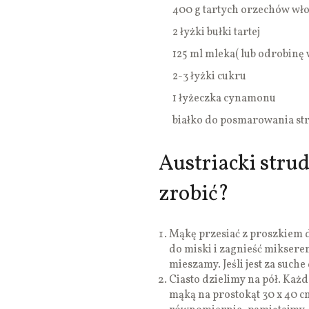
400 g tartych orzechów wło
2 łyżki bułki tartej
125 ml mleka( lub odrobinę 
2-3 łyżki cukru
1 łyżeczka cynamonu
białko do posmarowania st
Austriacki strud
zrobić?
Mąkę przesiać z proszkiem d
do miski i zagnieść mikserem
mieszamy. Jeśli jest za such
Ciasto dzielimy na pół. Każ
mąką na prostokąt 30 x 40 