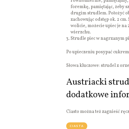
równomiernie, pamiętajmy, b
foremkę, pamiętając, żeby 
drugim strudlem. Położyć obo
zachowując odstęp ok. 2 cm. S
wolicie, możecie upiec je n
wierzchu.
Strudle piec w nagrzanym pi
Po upieczeniu posypać cukre
Słowa kluczowe: strudel z orz
Austriacki strud
dodatkowe info
Ciasto można też zagnieść ręcz
CIASTA