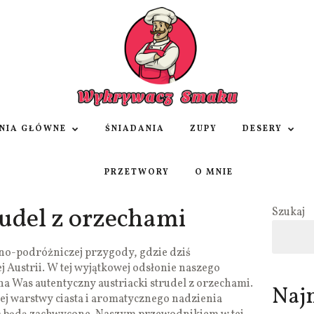
NIA GŁÓWNE
ŚNIADANIA
ZUPY
DESERY
PRZETWORY
O MNIE
rudel z orzechami
Szukaj
no-podróżniczej przygody, gdzie dziś
 Austrii. W tej wyjątkowej odsłonie naszego
a Was autentyczny austriacki strudel z orzechami.
Naj
ej warstwy ciasta i aromatycznego nadzienia