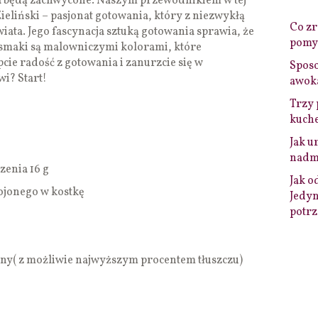
a będą zachwycone. Naszym przewodnikiem w tej
Zieliński – pasjonat gotowania, który z niezwykłą
Co zro
iata. Jego fascynacja sztuką gotowania sprawia, że
pomys
a smaki są malowniczymi kolorami, które
cie radość z gotowania i zanurzcie się w
Sposo
i? Start!
awok
Trzy 
kuche
Jak u
nadmi
zenia 16 g
Jak o
ojonego w kostkę
Jedyn
potrz
tany( z możliwie najwyższym procentem tłuszczu)