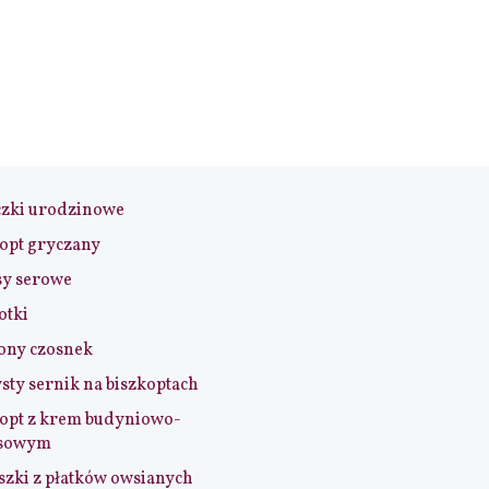
czki urodzinowe
opt gryczany
sy serowe
otki
ony czosnek
sty sernik na biszkoptach
opt z krem budyniowo-
sowym
szki z płatków owsianych