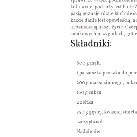
sprawi, że Wasze podniebieni
kulinarnej podróży jest Piotr 
pasją poznaje różne kuchnie św
każde danie jest opowieścią, 
urozmaicają nasze życie. Czerp
smakowych przygodach, gotow
Składniki:
600 g mąki
1 paczuszka proszku do piec
200 g masła zimnego, pokr
160 g cukru
2 żółtka
250 g gęstej, kwaśnej śmie
szczypta soli
Nadzienie: