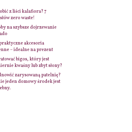
bić z liści kalafiora? 7
łów zero waste!
by na szybsze dojrzewanie
ado
praktyczne akcesoria
nne – idealne na prezent
ratować bigos, który jest
ernie kwaśny lub zbyt słony?
dnowić zarysowaną patelnię?
ie jeden domowy środek jest
ebny.