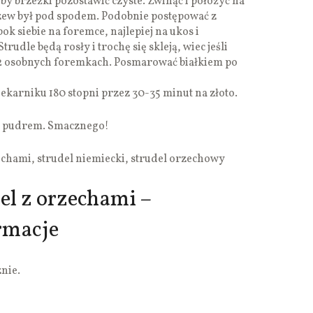
y brzeżki pozostawić czyste. Zwinąć i położyć na
szew był pod spodem. Podobnie postępować z
k siebie na foremce, najlepiej na ukos i
trudle będą rosły i trochę się skleją, wiec jeśli
a 2 osobnych foremkach. Posmarować białkiem po
ekarniku 180 stopni przez 30-35 minut na złoto.
m pudrem. Smacznego!
echami, strudel niemiecki, strudel orzechowy
el z orzechami –
rmacje
nie.