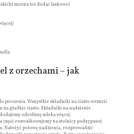
skich( można też dodać laskowe)
więcej)
rudla
el z orzechami – jak
o pieczenia. Wszystkie składniki na ciasto wrzucić
 na gładkie ciasto. Składniki na nadzienie
e dodajemy odrobinę mleka więcej.
da część rozwałkowujemy na stolnicy podsypanej
cm. Nałożyć połowę nadzienia, rozprowadzić