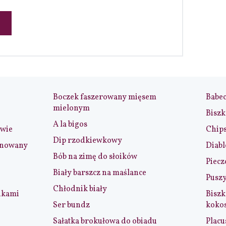
Boczek faszerowany mięsem
Babe
mielonym
Biszk
A la bigos
iwie
Chip
Dip rzodkiewkowy
ynowany
Diabl
Bób na zimę do słoików
Piecz
Biały barszcz na maślance
Puszy
Chłodnik biały
nkami
Biszk
Ser bundz
koko
Sałatka brokułowa do obiadu
Placu