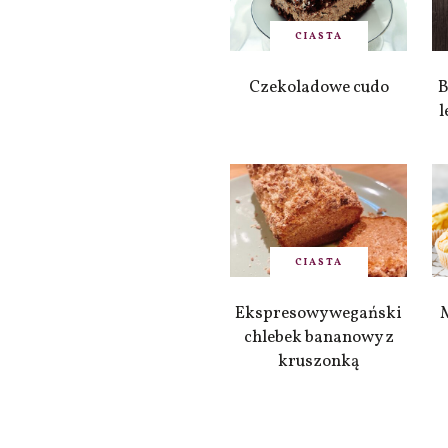
CIASTA
Czekoladowe cudo
B
l
CIASTA
Ekspresowy wegański
chlebek bananowy z
kruszonką