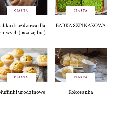
CIASTA
CIASTA
abka drożdżowa dla
BABKA SZPINAKOWA
eniwych (oszczędna)
CIASTA
CIASTA
Muffinki urodzinowe
Kokosanka