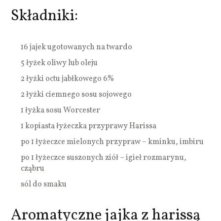
Składniki:
16 jajek ugotowanych na twardo
5 łyżek oliwy lub oleju
2 łyżki octu jabłkowego 6%
2 łyżki ciemnego sosu sojowego
1 łyżka sosu Worcester
1 kopiasta łyżeczka przyprawy Harissa
po 1 łyżeczce mielonych przypraw – kminku, imbiru
po 1 łyżeczce suszonych ziół – igieł rozmarynu,
cząbru
sól do smaku
Aromatyczne jajka z harissą