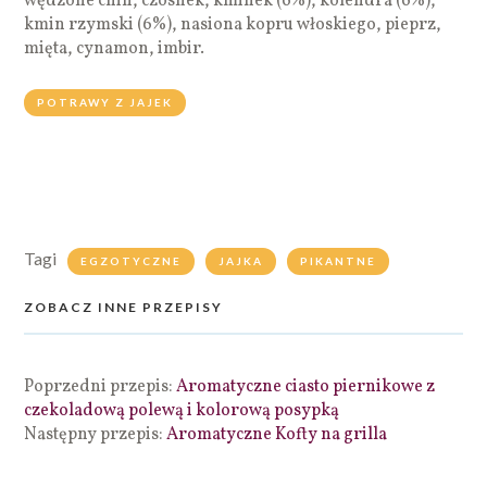
wędzone chili, czosnek, kminek (6%), kolendra (6%),
kmin rzymski (6%), nasiona kopru włoskiego, pieprz,
mięta, cynamon, imbir.
POTRAWY Z JAJEK
Tagi
EGZOTYCZNE
JAJKA
PIKANTNE
ZOBACZ INNE PRZEPISY
Poprzedni przepis:
Aromatyczne ciasto piernikowe z
czekoladową polewą i kolorową posypką
Następny przepis:
Aromatyczne Kofty na grilla