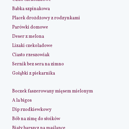
Babka szpinakowa
Placek drożdżowy z rodzynkami
Parówki domowe
Deser z melona
Lizaki czekoladowe
Ciasto rzeszowiak
Sernik bez sera na zimno
Gołąbki z piekarnika
Boczek faszerowany mięsem mielonym
A la bigos
Dip rzodkiewkowy
Bób na zimę do słoików
Biały barszcz na maślance