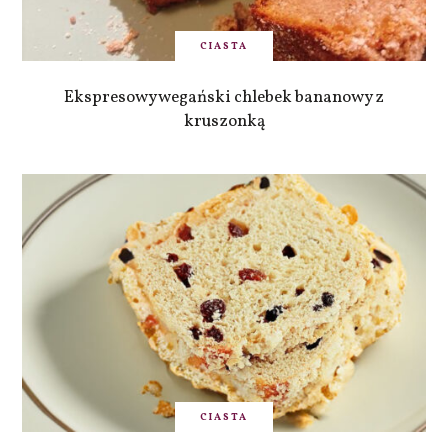
CIASTA
Ekspresowy wegański chlebek bananowy z
kruszonką
CIASTA