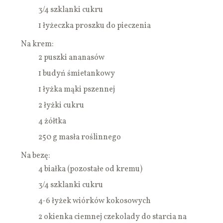
3/4 szklanki cukru
1 łyżeczka proszku do pieczenia
Na krem:
2 puszki ananasów
1 budyń śmietankowy
1 łyżka mąki pszennej
2 łyżki cukru
4 żółtka
250 g masła roślinnego
Na bezę:
4 białka (pozostałe od kremu)
3/4 szklanki cukru
4-6 łyżek wiórków kokosowych
2 okienka ciemnej czekolady do starcia na