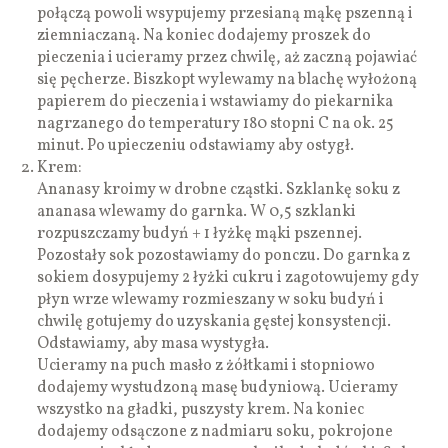
połączą powoli wsypujemy przesianą mąkę pszenną i
ziemniaczaną. Na koniec dodajemy proszek do
pieczenia i ucieramy przez chwilę, aż zaczną pojawiać
się pęcherze. Biszkopt wylewamy na blachę wyłożoną
papierem do pieczenia i wstawiamy do piekarnika
nagrzanego do temperatury 180 stopni C na ok. 25
minut. Po upieczeniu odstawiamy aby ostygł.
Krem:
Ananasy kroimy w drobne cząstki. Szklankę soku z
ananasa wlewamy do garnka. W 0,5 szklanki
rozpuszczamy budyń + 1 łyżkę mąki pszennej.
Pozostały sok pozostawiamy do ponczu. Do garnka z
sokiem dosypujemy 2 łyżki cukru i zagotowujemy gdy
płyn wrze wlewamy rozmieszany w soku budyń i
chwilę gotujemy do uzyskania gęstej konsystencji.
Odstawiamy, aby masa wystygła.
Ucieramy na puch masło z żółtkami i stopniowo
dodajemy wystudzoną masę budyniową. Ucieramy
wszystko na gładki, puszysty krem. Na koniec
dodajemy odsączone z nadmiaru soku, pokrojone