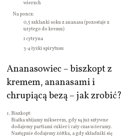
wierzch
Na poncz:
0,5 szklanki soku z ananasa (pozostaje z
użytego do kremu)
1 cytryna
3-4 łyżki spirytusu
Ananasowiec – biszkopt z
kremem, ananasami i
chrupiącą bezą – jak zrobić?
Biszkopt:
Białka ubijamy mikserem, gdy są już sztywne
dodajemy partiami cukier i cały czas ucieramy.
Następnie dodajemy żółtka, a gdy składniki się