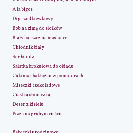
Boczek faszerowany mięsem mielonym
A la bigos
Dip rzodkiewkowy
Bób na zimę do słoików
Biały barszcz na maślance
Chłodnik biały
Ser bundz
Sałatka brokułowa do obiadu
Cukinia i bakłażan w pomidorach
Miseczki czekoladowe
Ciastka słoneczka
Deser z kisielu
Pizza na grubym cieście
Babeczki urodzinowe