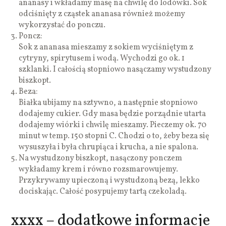
ananasy i wkładamy masę na chwilę do lodówki. Sok
odciśnięty z cząstek ananasa również możemy
wykorzystać do ponczu.
Poncz:
Sok z ananasa mieszamy z sokiem wyciśniętym z
cytryny, spirytusem i wodą. Wychodzi go ok. 1
szklanki. I całością stopniowo nasączamy wystudzony
biszkopt.
Beza:
Białka ubijamy na sztywno, a następnie stopniowo
dodajemy cukier. Gdy masa będzie porządnie utarta
dodajemy wiórki i chwilę mieszamy. Pieczemy ok. 70
minut w temp. 150 stopni C. Chodzi o to, żeby beza się
wysuszyła i była chrupiąca i krucha, a nie spalona.
Na wystudzony biszkopt, nasączony ponczem
wykładamy krem i równo rozsmarowujemy.
Przykrywamy upieczoną i wystudzoną bezą, lekko
dociskając. Całość posypujemy tartą czekoladą.
xxxx – dodatkowe informacje