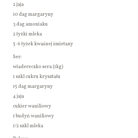
2 jaja
10 dag margaryny
3 dag amoniaku
2 łyżki mleka
5-6 łyżek kwaśnej śmietany
Ser:
wiadereczko sera (1kg)
1 szkl cukru kryształu
15 dag margaryny
4 jaja
cukier waniliowy
1 budyń waniliowy
1/2 szkl mleka