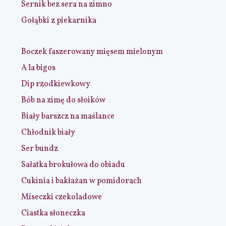
Sernik bez sera na zimno
Gołąbki z piekarnika
Boczek faszerowany mięsem mielonym
A la bigos
Dip rzodkiewkowy
Bób na zimę do słoików
Biały barszcz na maślance
Chłodnik biały
Ser bundz
Sałatka brokułowa do obiadu
Cukinia i bakłażan w pomidorach
Miseczki czekoladowe
Ciastka słoneczka