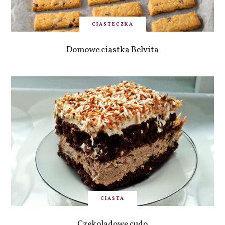
CIASTECZKA
Domowe ciastka Belvita
CIASTA
Czekoladowe cudo