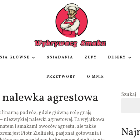
NIA GŁÓWNE
ŚNIADANIA
ZUPY
DESERY
PRZETWORY
O MNIE
 nalewka agrestowa
Szukaj
linarną podróż, gdzie główną rolę grają
– niezwykłej nalewki agrestowej. Ta wyjątkowa
matem i smakami owoców agrestu, ale także
Naj
utorem jest Piotr Zieliński, pasjonat gotowania i