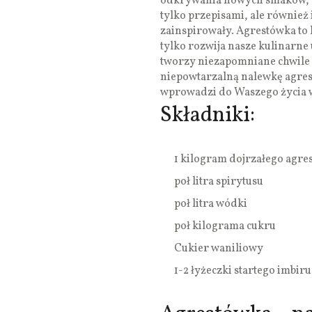
odkrywania nowych smaków, kt
tylko przepisami, ale również
zainspirowały. Agrestówka to k
tylko rozwija nasze kulinarne 
tworzy niezapomniane chwile p
niepowtarzalną nalewkę agrest
wprowadzi do Waszego życia w
Składniki:
1 kilogram dojrzałego agre
poł litra spirytusu
poł litra wódki
poł kilograma cukru
Cukier waniliowy
1-2 łyżeczki startego imbiru