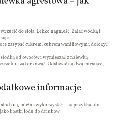
lewka agrestowa – jak
wrzucić do słoja. Lekko nagnieść. Zalać wódką i
siąc.
owoce zasypać cukrem, cukrem waniliowym i dołożyć
 słodką od owoców i wymieszać z nalewką
 szczelnie zakorkować. Odstawić na dwa miesiące,
odatkowe informacje
 słodkiej, można wykorzystać – na przykład do
 jako kostki lodu do drinków.