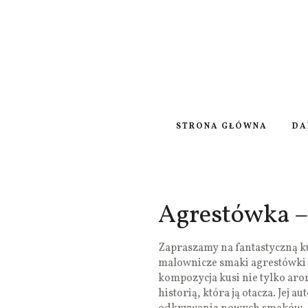
STRONA GŁÓWNA
DA
Agrestówka –
Zapraszamy na fantastyczną ku
malownicze smaki agrestówki 
kompozycja kusi nie tylko aro
historią, która ją otacza. Jej a