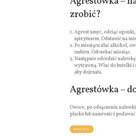
Agrestówka – na
zrobić?
Agrest umyć, odciąć ogonki, 
spirytusem. Odstawić na mie
Po miesiącu zlać alkohol, 
imbiru. Odczekać miesiąc.
Następnie odcedzić nalewkę
wytrawną. Wlać do butelki i
aby dojrzała.
Agrestówka – d
Owoce, po odsączeniu nalewki
placka lub zamrozić i podawać
NAPOJE