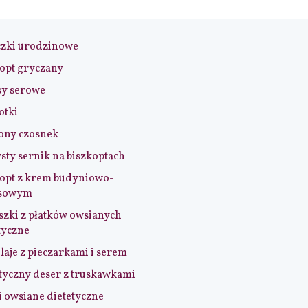
czki urodzinowe
opt gryczany
sy serowe
otki
ony czosnek
sty sernik na biszkoptach
opt z krem budyniowo-
sowym
szki z płatków owsianych
tyczne
aje z pieczarkami i serem
tyczny deser z truskawkami
i owsiane dietetyczne