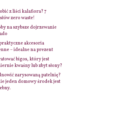
bić z liści kalafiora? 7
łów zero waste!
by na szybsze dojrzewanie
ado
praktyczne akcesoria
nne – idealne na prezent
ratować bigos, który jest
ernie kwaśny lub zbyt słony?
dnowić zarysowaną patelnię?
ie jeden domowy środek jest
ebny.