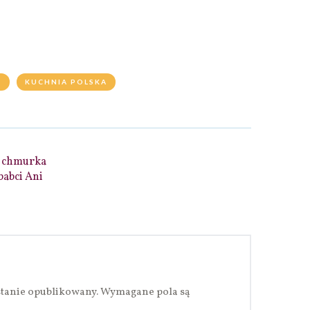
O
KUCHNIA POLSKA
 chmurka
babci Ani
stanie opublikowany.
Wymagane pola są