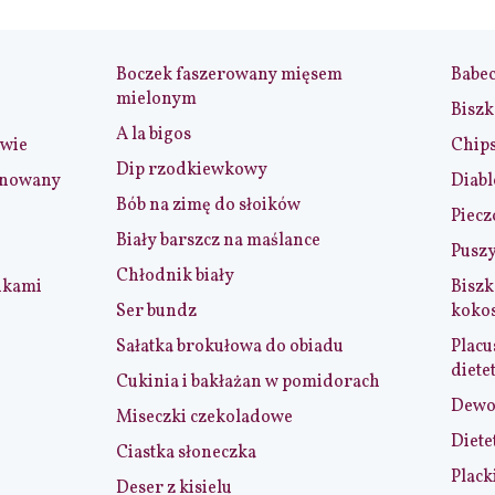
Boczek faszerowany mięsem
Babe
mielonym
Biszk
A la bigos
iwie
Chip
Dip rzodkiewkowy
ynowany
Diabl
Bób na zimę do słoików
Piecz
Biały barszcz na maślance
Puszy
Chłodnik biały
nkami
Biszk
Ser bundz
koko
Sałatka brokułowa do obiadu
Placu
diete
Cukinia i bakłażan w pomidorach
Dewol
Miseczki czekoladowe
Diete
Ciastka słoneczka
Plack
Deser z kisielu