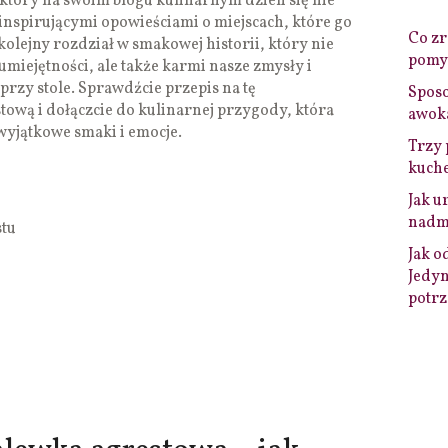
óry na swoim blogu kulinarnym dzieli się nie
 inspirującymi opowieściami o miejscach, które go
Co zro
olejny rozdział w smakowej historii, który nie
pomys
umiejętności, ale także karmi nasze zmysły i
rzy stole. Sprawdźcie przepis na tę
Sposo
ową i dołączcie do kulinarnej przygody, która
awok
yjątkowe smaki i emocje.
Trzy 
kuche
Jak u
nadmi
stu
Jak o
Jedyn
potrz