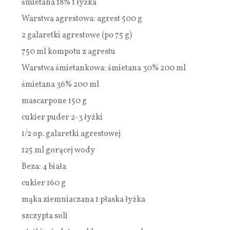
śmietana 18% 1 łyżka
Warstwa agrestowa: agrest 500 g
2 galaretki agrestowe (po 75 g)
750 ml kompotu z agrestu
Warstwa śmietankowa: śmietana 30% 200 ml
śmietana 36% 200 ml
mascarpone 150 g
cukier puder 2-3 łyżki
1/2 op. galaretki agrestowej
125 ml gorącej wody
Beza: 4 biała
cukier 160 g
mąka ziemniaczana 1 płaska łyżka
szczypta soli