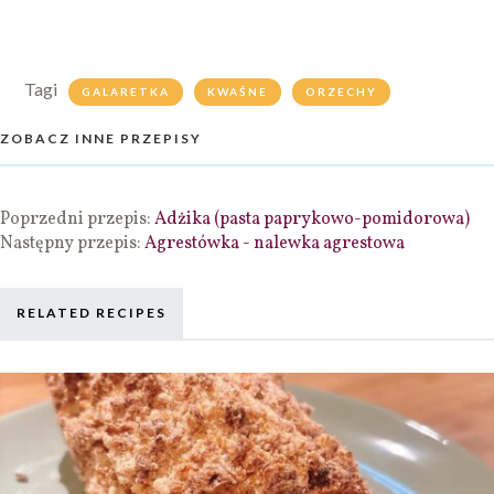
Tagi
GALARETKA
KWAŚNE
ORZECHY
ZOBACZ INNE PRZEPISY
Poprzedni przepis:
Adżika (pasta paprykowo-pomidorowa)
Następny przepis:
Agrestówka - nalewka agrestowa
RELATED RECIPES