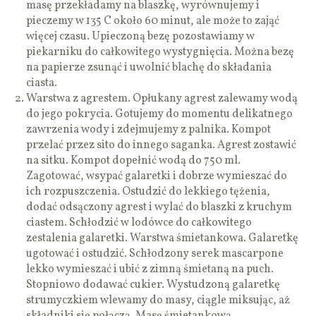
masę przekładamy na blaszkę, wyrównujemy i
pieczemy w 135 C około 60 minut, ale może to zająć
więcej czasu. Upieczoną bezę pozostawiamy w
piekarniku do całkowitego wystygnięcia. Można bezę
na papierze zsunąć i uwolnić blachę do składania
ciasta.
Warstwa z agrestem. Opłukany agrest zalewamy wodą
do jego pokrycia. Gotujemy do momentu delikatnego
zawrzenia wody i zdejmujemy z palnika. Kompot
przelać przez sito do innego saganka. Agrest zostawić
na sitku. Kompot dopełnić wodą do 750 ml.
Zagotować, wsypać galaretki i dobrze wymieszać do
ich rozpuszczenia. Ostudzić do lekkiego tężenia,
dodać odsączony agrest i wylać do blaszki z kruchym
ciastem. Schłodzić w lodówce do całkowitego
zestalenia galaretki. Warstwa śmietankowa. Galaretkę
ugotować i ostudzić. Schłodzony serek mascarpone
lekko wymieszać i ubić z zimną śmietaną na puch.
Stopniowo dodawać cukier. Wystudzoną galaretkę
strumyczkiem wlewamy do masy, ciągle miksując, aż
składniki się połączą. Masę śmietankową