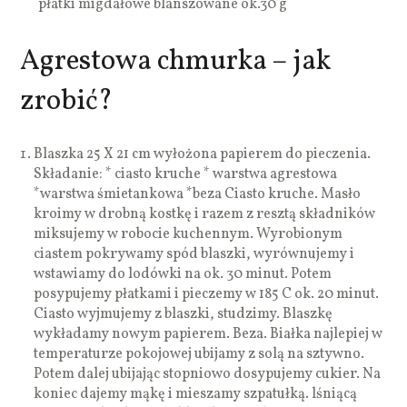
płatki migdałowe blanszowane ok.30 g
Agrestowa chmurka – jak
zrobić?
Blaszka 25 X 21 cm wyłożona papierem do pieczenia.
Składanie: * ciasto kruche * warstwa agrestowa
*warstwa śmietankowa *beza Ciasto kruche. Masło
kroimy w drobną kostkę i razem z resztą składników
miksujemy w robocie kuchennym. Wyrobionym
ciastem pokrywamy spód blaszki, wyrównujemy i
wstawiamy do lodówki na ok. 30 minut. Potem
posypujemy płatkami i pieczemy w 185 C ok. 20 minut.
Ciasto wyjmujemy z blaszki, studzimy. Blaszkę
wykładamy nowym papierem. Beza. Białka najlepiej w
temperaturze pokojowej ubijamy z solą na sztywno.
Potem dalej ubijając stopniowo dosypujemy cukier. Na
koniec dajemy mąkę i mieszamy szpatułką. lśniącą