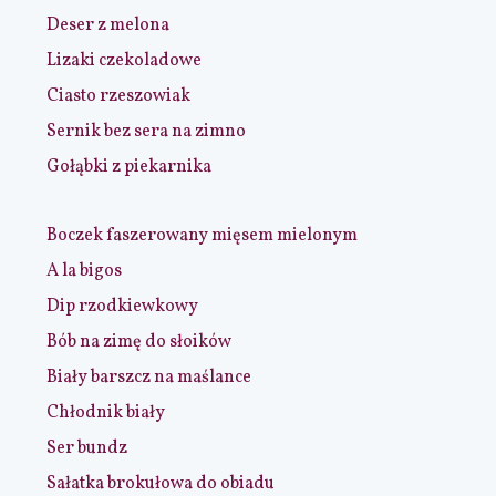
Deser z melona
Lizaki czekoladowe
Ciasto rzeszowiak
Sernik bez sera na zimno
Gołąbki z piekarnika
Boczek faszerowany mięsem mielonym
A la bigos
Dip rzodkiewkowy
Bób na zimę do słoików
Biały barszcz na maślance
Chłodnik biały
Ser bundz
Sałatka brokułowa do obiadu