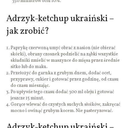
350 mililitrów octu 10%.
Adrzyk-ketchup ukraiński –
jak zrobić?
Paprykę czerwoną umyć obrać z nasion (nie obierać
skórki), obrany czosnek podzielić na ząbki wszystkie
składniki zmielić w maszynce do mięsa przez średnie
sitko lub do maku.
Przełożyć do garnka z grubym dnem, dodać ocet,
przyprawy, cukier i gotować przez godzinę, od czasu
do czasu mieszając.
Po upływie tego czasu dodać 300 ml oleju i gotować
jeszcze 15 minut.
Gorące wlewać do czystych suchych słoików, zakręcać
mocno i owinąć grubym kocem. Nie pasteryzować.
Adrzyk-ketchup ukraiński –