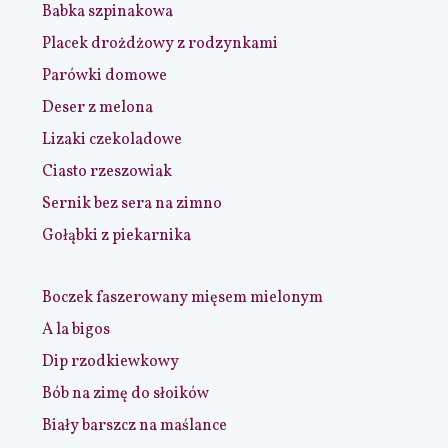
Babka szpinakowa
Placek drożdżowy z rodzynkami
Parówki domowe
Deser z melona
Lizaki czekoladowe
Ciasto rzeszowiak
Sernik bez sera na zimno
Gołąbki z piekarnika
Boczek faszerowany mięsem mielonym
A la bigos
Dip rzodkiewkowy
Bób na zimę do słoików
Biały barszcz na maślance