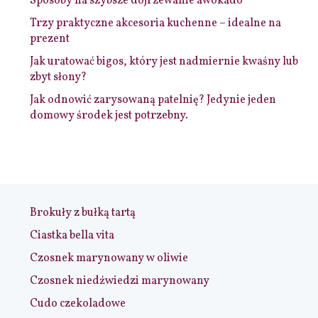
Sposoby na szybsze dojrzewanie awokado
Trzy praktyczne akcesoria kuchenne – idealne na
prezent
Jak uratować bigos, który jest nadmiernie kwaśny lub
zbyt słony?
Jak odnowić zarysowaną patelnię? Jedynie jeden
domowy środek jest potrzebny.
Brokuły z bułką tartą
Ciastka bella vita
Czosnek marynowany w oliwie
Czosnek niedźwiedzi marynowany
Cudo czekoladowe