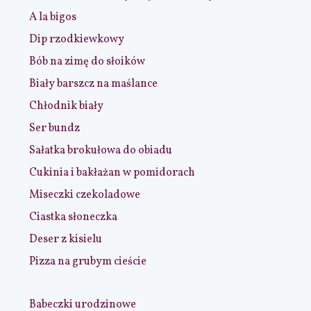
A la bigos
Dip rzodkiewkowy
Bób na zimę do słoików
Biały barszcz na maślance
Chłodnik biały
Ser bundz
Sałatka brokułowa do obiadu
Cukinia i bakłażan w pomidorach
Miseczki czekoladowe
Ciastka słoneczka
Deser z kisielu
Pizza na grubym cieście
Babeczki urodzinowe