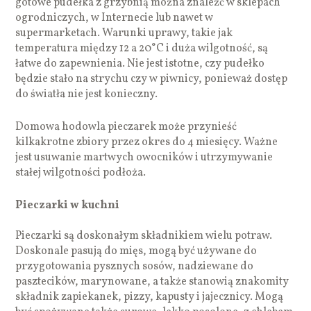
gotowe pudełka z grzybnią można znaleźć w sklepach
ogrodniczych, w Internecie lub nawet w
supermarketach. Warunki uprawy, takie jak
temperatura między 12 a 20°C i duża wilgotność, są
łatwe do zapewnienia. Nie jest istotne, czy pudełko
będzie stało na strychu czy w piwnicy, ponieważ dostęp
do światła nie jest konieczny.
Domowa hodowla pieczarek może przynieść
kilkakrotne zbiory przez okres do 4 miesięcy. Ważne
jest usuwanie martwych owocników i utrzymywanie
stałej wilgotności podłoża.
Pieczarki w kuchni
Pieczarki są doskonałym składnikiem wielu potraw.
Doskonale pasują do mięs, mogą być używane do
przygotowania pysznych sosów, nadziewane do
pasztecików, marynowane, a także stanowią znakomity
składnik zapiekanek, pizzy, kapusty i jajecznicy. Mogą