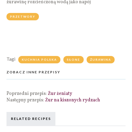
żurawinę rozcieńczoną wodą jako napój
PRZETWORY
Tagi
KUCHNIA POLSKA
SŁONE
ŻURAWINA
ZOBACZ INNE PRZEPISY
Poprzedni przepis:
Żur żeniaty
Następny przepis:
Żur na kiszonych rydzach
RELATED RECIPES