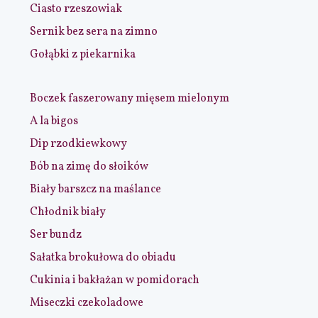
Ciasto rzeszowiak
Sernik bez sera na zimno
Gołąbki z piekarnika
Boczek faszerowany mięsem mielonym
A la bigos
Dip rzodkiewkowy
Bób na zimę do słoików
Biały barszcz na maślance
Chłodnik biały
Ser bundz
Sałatka brokułowa do obiadu
Cukinia i bakłażan w pomidorach
Miseczki czekoladowe