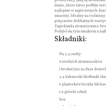
prostej bazy, jaką są ziemnia
danie, które łatwo podbije se
najlepsze w zapieczonych dana
smaczny. Idealny na rodzinny 
połączenie delikatnych warzy
Zapiekanka ziemniaczano-brok
Podziel się tym smakiem z naj
Składniki:
Na 3-4 osoby:
6 średnich ziemniaczków
1 brokuł (nie za duże drzew
3-4 kabanoski/kiełbaski c
6 plasterków boczku lub ka
1/2 główki cebuli
Sos: