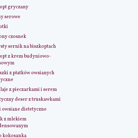
opt gryczany
sy serowe
otki
ony czosnek
sty sernik na biszkoptach
opt z krem budyniowo-
sowym
szki z płatków owsianych
tyczne
aje z pieczarkami i serem
tyczny deser z truskawkami
i owsiane dietetyczne
k z mlekiem
densowanym
o kokosanka