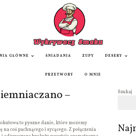
NIA GŁÓWNE
ŚNIADANIA
ZUPY
DESERY
PRZETWORY
O MNIE
iemniaczano –
Szukaj
okułowa to pyszne danie, które możemy
Naj
 na coś pachnącego i sycącego. Z połączenia