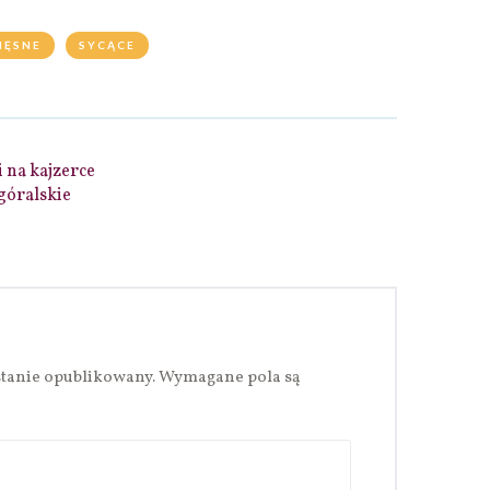
IĘSNE
SYCĄCE
 na kajzerce
góralskie
stanie opublikowany.
Wymagane pola są