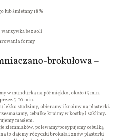
go lub śmietany 18 %
, warzywka bez soli
arowania formy
mniaczano-brokułowa –
emy w mundurka na pół miękko, około 15 min.
 przez 5-10 min.
u lekko studzimy, obieramy i kroimy na plasterki.
przesmażamy, cebulkę kroimy w kostkę i szklimy.
rujemy masłem.
cje ziemniaków, polewamy/posypujemy cebulką
 na to dajemy różyczki brokuła i znów plasterki