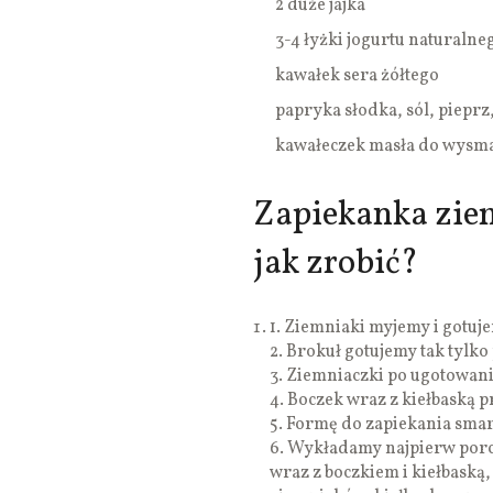
2 duże jajka
3-4 łyżki jogurtu naturalne
kawałek sera żółtego
papryka słodka, sól, pieprz
kawałeczek masła do wysm
Zapiekanka zie
jak zrobić?
1. Ziemniaki myjemy i gotuj
2. Brokuł gotujemy tak tylko
3. Ziemniaczki po ugotowani
4. Boczek wraz z kiełbaską 
5. Formę do zapiekania sma
6. Wykładamy najpierw por
wraz z boczkiem i kiełbaską,