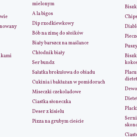
mielonym
Biszk
A la bigos
iwie
Chip
Dip rzodkiewkowy
ynowany
Diabl
Bób na zimę do słoików
Piecz
Biały barszcz na maślance
Puszy
Chłodnik biały
nkami
Biszk
Ser bundz
koko
Sałatka brokułowa do obiadu
Placu
diete
Cukinia i bakłażan w pomidorach
Dewol
Miseczki czekoladowe
Diete
Ciastka słoneczka
Plack
Deser z kisielu
Serni
Pizza na grubym cieście
skon
Ciast