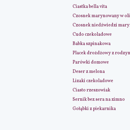
Ciastka bella vita
Czosnek marynowany w ol
Czosnek niedźwiedzi mar
Cudo czekoladowe
Babka szpinakowa
Placek drożdżowy z rodzy
Parówki domowe
Deser z melona
Lizaki czekoladowe
Ciasto rzeszowiak
Sernik bez sera na zimno
Gołąbki z piekarnika