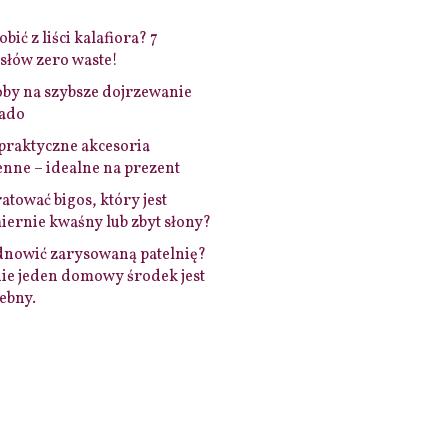
bić z liści kalafiora? 7
łów zero waste!
by na szybsze dojrzewanie
ado
praktyczne akcesoria
nne – idealne na prezent
ratować bigos, który jest
ernie kwaśny lub zbyt słony?
dnowić zarysowaną patelnię?
ie jeden domowy środek jest
ebny.