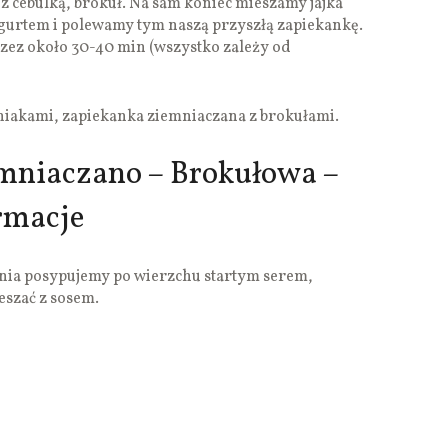
z cebulką, brokuł. Na sam koniec mieszamy jajka
gurtem i polewamy tym naszą przyszłą zapiekankę.
zez około 30-40 min (wszystko zależy od
iakami, zapiekanka ziemniaczana z brokułami.
mniaczano – Brokułowa –
rmacje
nia posypujemy po wierzchu startym serem,
eszać z sosem.