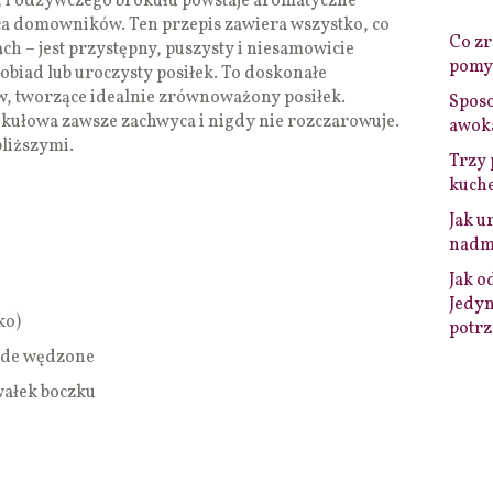
ki, i odżywczego brokułu powstaje aromatyczne
rca domowników. Ten przepis zawiera wszystko, co
Co zro
ch – jest przystępny, puszysty i niesamowicie
pomys
obiad lub uroczysty posiłek. To doskonałe
w, tworzące idealnie zrównoważony posiłek.
Sposo
ułowa zawsze zachwyca i nigdy nie rozczarowuje.
awok
bliższymi.
Trzy 
kuche
Jak u
nadmi
Jak o
Jedyn
ko)
potrz
hude wędzone
wałek boczku