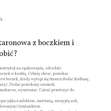
ek
aronowa z boczkiem i
robić?
strukcji na opakowaniu, odcedzić.
boczek w kostkę. Cebulę obrać, posiekać.
w boczek, kiedy wytopi się tłuszcz dodać kiełbasę,
mażyć. Dodać posiekany czosnek.
ć makaron, wymieszać. Całość przełożyć do
ć jajka z mlekiem, śmietaną, szczyptą soli,
lowanym i tymiankiem.