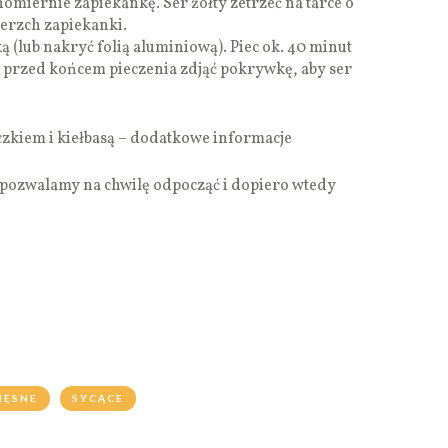
miernie zapiekankę. Ser żółty zetrzeć na tarce o
erzch zapiekanki.
(lub nakryć folią aluminiową). Piec ok. 40 minut
t przed końcem pieczenia zdjąć pokrywkę, aby ser
kiem i kiełbasą – dodatkowe informacje
e pozwalamy na chwilę odpocząć i dopiero wtedy
IĘSNE
SYCĄCE