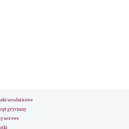
czki urodzinowe
opt gryczany
sy serowe
otki