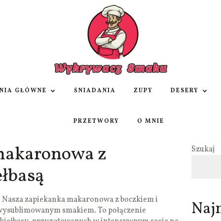
NIA GŁÓWNE
ŚNIADANIA
ZUPY
DESERY
PRZETWORY
O MNIE
makaronowa z
Szukaj
ełbasą
ę! Nasza zapiekanka makaronowa z boczkiem i
Naj
m wysublimowanym smakiem. To połączenie