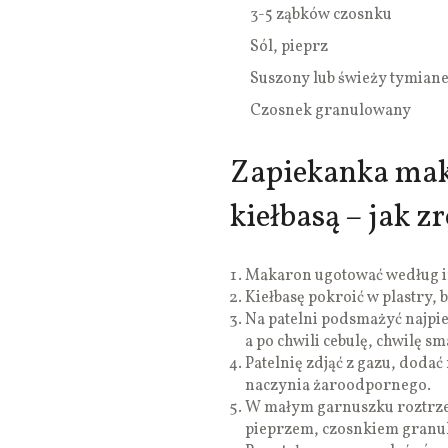
3-5 ząbków czosnku
Sól, pieprz
Suszony lub świeży tymian
Czosnek granulowany
Zapiekanka mak
kiełbasą – jak z
Makaron ugotować według in
Kiełbasę pokroić w plastry, 
Na patelni podsmażyć najpier
a po chwili cebulę, chwilę s
Patelnię zdjąć z gazu, doda
naczynia żaroodpornego.
W małym garnuszku roztrzepa
pieprzem, czosnkiem granu