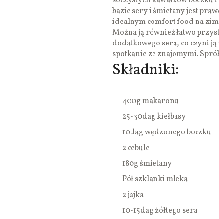
soczystych kawałków boczku i
bazie sery i śmietany jest pra
idealnym comfort food na zimo
Można ją również łatwo przys
dodatkowego sera, co czyni ją
spotkanie ze znajomymi. Spróbu
Składniki:
400g makaronu
25-30dag kiełbasy
10dag wędzonego boczku
2 cebule
180g śmietany
Pół szklanki mleka
2 jajka
10-15dag żółtego sera