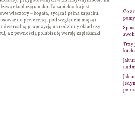
 kiełbasy, przygotowanych w intensywnym sosie na
wdziwą eksplozją smaku. Ta zapiekanka jest
Co zro
we wieczory – bogata, sycąca i pełna zapachu.
pomys
tosować do preferencji pod względem mięsa i
 uniwersalną propozycją na rodzinny obiad czy
Sposo
j, a z pewnością polubisz tę wersję zapiekanki.
awok
Trzy 
kuche
Jak u
nadmi
Jak o
Jedyn
potrz