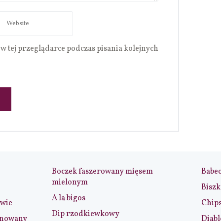
w tej przeglądarce podczas pisania kolejnych
Boczek faszerowany mięsem
Babe
mielonym
Biszk
A la bigos
iwie
Chip
Dip rzodkiewkowy
ynowany
Diabl