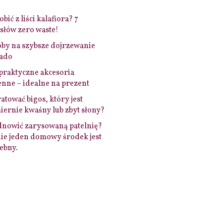
bić z liści kalafiora? 7
łów zero waste!
by na szybsze dojrzewanie
ado
praktyczne akcesoria
nne – idealne na prezent
ratować bigos, który jest
ernie kwaśny lub zbyt słony?
dnowić zarysowaną patelnię?
ie jeden domowy środek jest
ebny.