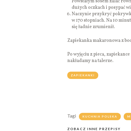
Powstałym sosem zalać równo
dużych oczkach i posypać wi
Naczynie przykryć pokrywką 
w 170 stopniach. Na 10 minu
się ładnie zrumienił.
Zapiekanka makaronowa z bocz
Po wyjęciu z pieca, zapiekanc
nakładamy na talerze.
ZAPIEKANKI
Tagi
KUCHNIA POLSKA
M
ZOBACZ INNE PRZEPISY