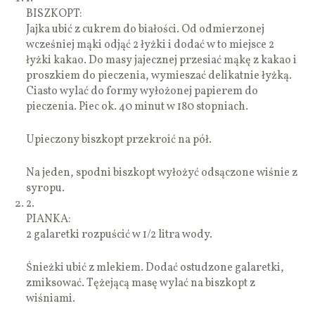
BISZKOPT:
Jajka ubić z cukrem do białości. Od odmierzonej
wcześniej mąki odjąć 2 łyżki i dodać w to miejsce 2
łyżki kakao. Do masy jajecznej przesiać mąkę z kakao i
proszkiem do pieczenia, wymieszać delikatnie łyżką.
Ciasto wylać do formy wyłożonej papierem do
pieczenia. Piec ok. 40 minut w 180 stopniach.
Upieczony biszkopt przekroić na pół.
Na jeden, spodni biszkopt wyłożyć odsączone wiśnie z
syropu.
2.
PIANKA:
2 galaretki rozpuścić w 1/2 litra wody.
Śnieżki ubić z mlekiem. Dodać ostudzone galaretki,
zmiksować. Tężejącą masę wylać na biszkopt z
wiśniami.