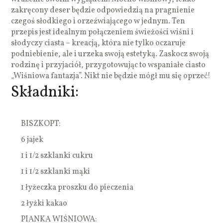
zakręcony deser będzie odpowiedzią na pragnienie
czegoś słodkiego i orzeźwiającego w jednym. Ten
przepis jest idealnym połączeniem świeżości wiśni i
słodyczy ciasta – kreacją, która nie tylko oczaruje
podniebienie, ale i urzeka swoją estetyką. Zaskocz swoją
rodzinę i przyjaciół, przygotowując to wspaniałe ciasto
„Wiśniowa fantazja”. Nikt nie będzie mógł mu się oprzeć!
Składniki:
BISZKOPT:
6 jajek
1 i 1/2 szklanki cukru
1 i 1/2 szklanki mąki
1 łyżeczka proszku do pieczenia
2 łyżki kakao
PIANKA WIŚNIOWA: