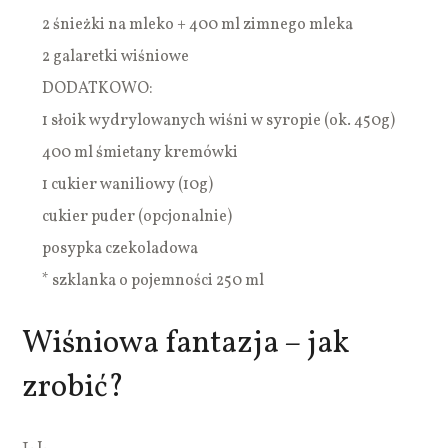
2 śnieżki na mleko + 400 ml zimnego mleka
2 galaretki wiśniowe
DODATKOWO:
1 słoik wydrylowanych wiśni w syropie (ok. 450g)
400 ml śmietany kremówki
1 cukier waniliowy (10g)
cukier puder (opcjonalnie)
posypka czekoladowa
* szklanka o pojemności 250 ml
Wiśniowa fantazja – jak
zrobić?
1.