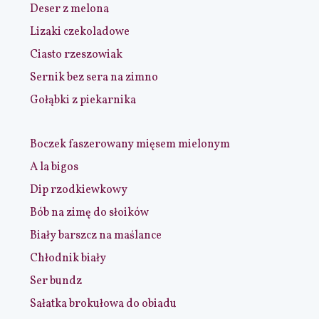
Deser z melona
Lizaki czekoladowe
Ciasto rzeszowiak
Sernik bez sera na zimno
Gołąbki z piekarnika
Boczek faszerowany mięsem mielonym
A la bigos
Dip rzodkiewkowy
Bób na zimę do słoików
Biały barszcz na maślance
Chłodnik biały
Ser bundz
Sałatka brokułowa do obiadu