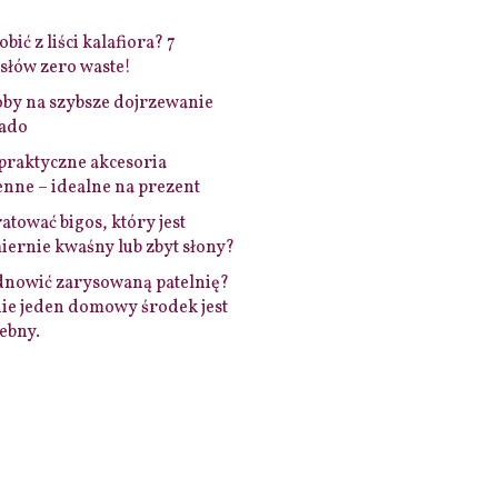
bić z liści kalafiora? 7
łów zero waste!
by na szybsze dojrzewanie
ado
praktyczne akcesoria
nne – idealne na prezent
ratować bigos, który jest
ernie kwaśny lub zbyt słony?
dnowić zarysowaną patelnię?
ie jeden domowy środek jest
ebny.