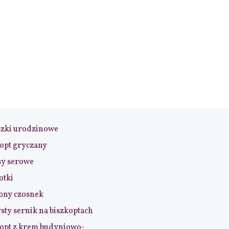
czki urodzinowe
opt gryczany
sy serowe
otki
ony czosnek
sty sernik na biszkoptach
opt z krem budyniowo-