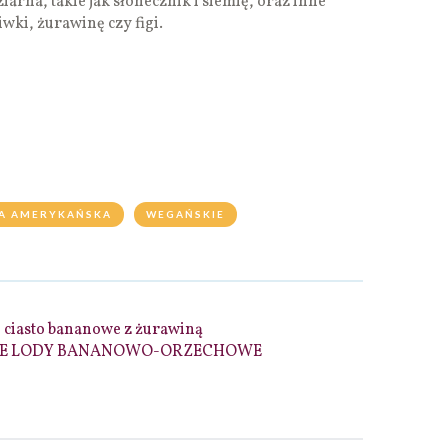
arna, takie jak słonecznik i siemię, oraz inne
wki, żurawinę czy figi.
A AMERYKAŃSKA
WEGAŃSKIE
 ciasto bananowe z żurawiną
E LODY BANANOWO-ORZECHOWE