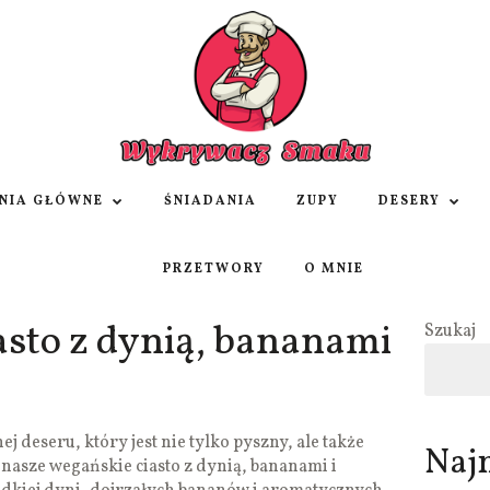
NIA GŁÓWNE
ŚNIADANIA
ZUPY
DESERY
PRZETWORY
O MNIE
asto z dynią, bananami
Szukaj
j deseru, który jest nie tylko pyszny, ale także
Naj
nasze wegańskie ciasto z dynią, bananami i