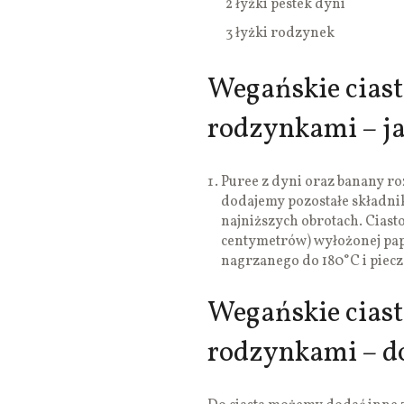
2 łyżki pestek dyni
3 łyżki rodzynek
Wegańskie ciast
rodzynkami – ja
Puree z dyni oraz banany r
dodajemy pozostałe składni
najniższych obrotach. Ciast
centymetrów) wyłożonej pa
nagrzanego do 180°C i piec
Wegańskie ciast
rodzynkami – d