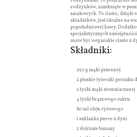
rodzynkami. To połączenie sł
rodzynków, zamknięte w puszy
smakowych. To ciasto, dzięki 
składników, jest idealne na ws
popołudniowej kawy. Dodatkow
specjalistycznych umiejętności
może być wegańskie ciasto z d
Składniki:
250 g mąki pszennej
2 płaskie łyżeczki proszku 
2 łyżki mąki ziemniaczanej
4 łyżki brązowego cukru
80 ml oleju ryżowego
1 szklanka puree z dyni
2 dojrzałe banany