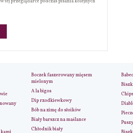
w tej przeglądarce podczas pisania kolejnych
Boczek faszerowany mięsem
Babe
mielonym
Biszk
A la bigos
iwie
Chip
Dip rzodkiewkowy
ynowany
Diabl
Bób na zimę do słoików
Piecz
Biały barszcz na maślance
Puszy
Chłodnik biały
nkami
Biszk