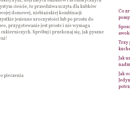
odkiej dyni, dojrzałych bananów i aromatycznych
stym cieście, to prawdziwa uczyta dla kubków
Co zro
swojej domowej, niebiańskiej kombinacji
pomys
zystkie jesienne uroczystości lub po prostu do
o, przygotowanie jest proste i nie wymaga
Sposo
 cukierniczych. Spróbuj i przekonaj się, jak pyszne
awok
yni!
Trzy 
kuche
Jak u
nadmi
Jak o
do pieczenia
Jedyn
potrz