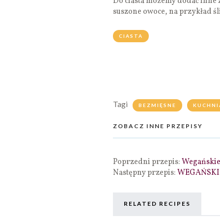
Do ciasta możemy dodać inne zi
suszone owoce, na przykład śli
CIASTA
Tagi
BEZMIĘSNE
KUCHNI
ZOBACZ INNE PRZEPISY
Poprzedni przepis:
Wegańskie
Następny przepis:
WEGAŃSKI
RELATED RECIPES