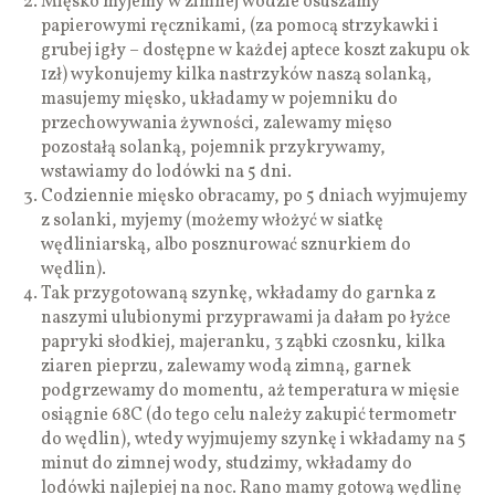
Mięsko myjemy w zimnej wodzie osuszamy
papierowymi ręcznikami, (za pomocą strzykawki i
grubej igły – dostępne w każdej aptece koszt zakupu ok
1zł) wykonujemy kilka nastrzyków naszą solanką,
masujemy mięsko, układamy w pojemniku do
przechowywania żywności, zalewamy mięso
pozostałą solanką, pojemnik przykrywamy,
wstawiamy do lodówki na 5 dni.
Codziennie mięsko obracamy, po 5 dniach wyjmujemy
z solanki, myjemy (możemy włożyć w siatkę
wędliniarską, albo posznurować sznurkiem do
wędlin).
Tak przygotowaną szynkę, wkładamy do garnka z
naszymi ulubionymi przyprawami ja dałam po łyżce
papryki słodkiej, majeranku, 3 ząbki czosnku, kilka
ziaren pieprzu, zalewamy wodą zimną, garnek
podgrzewamy do momentu, aż temperatura w mięsie
osiągnie 68C (do tego celu należy zakupić termometr
do wędlin), wtedy wyjmujemy szynkę i wkładamy na 5
minut do zimnej wody, studzimy, wkładamy do
lodówki najlepiej na noc. Rano mamy gotową wędlinę