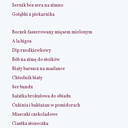
Sernik bez sera na zimno
Gołąbki z piekarnika
Boczek faszerowany mięsem mielonym
A la bigos
Dip rzodkiewkowy
Bób na zimę do słoików
Biały barszcz na maślance
Chłodnik biały
Ser bundz
Sałatka brokułowa do obiadu
Cukinia i bakłażan w pomidorach
Miseczki czekoladowe
Ciastka słoneczka