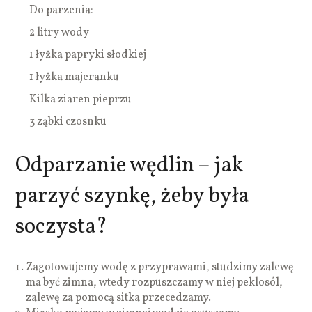
Do parzenia:
2 litry wody
1 łyżka papryki słodkiej
1 łyżka majeranku
Kilka ziaren pieprzu
3 ząbki czosnku
Odparzanie wędlin – jak
parzyć szynkę, żeby była
soczysta?
Zagotowujemy wodę z przyprawami, studzimy zalewę
ma być zimna, wtedy rozpuszczamy w niej peklosól,
zalewę za pomocą sitka przecedzamy.