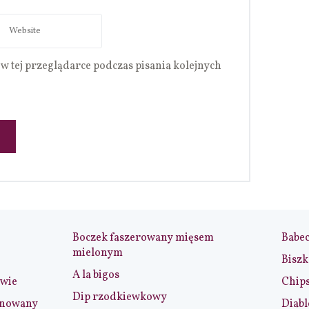
w tej przeglądarce podczas pisania kolejnych
Boczek faszerowany mięsem
Babe
mielonym
Biszk
A la bigos
iwie
Chip
Dip rzodkiewkowy
ynowany
Diabl