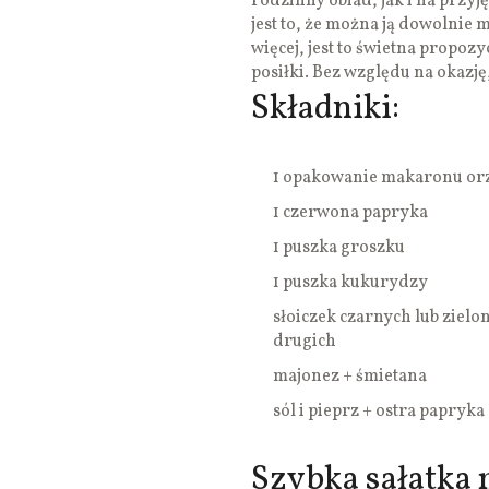
rodzinny obiad, jak i na przyj
jest to, że można ją dowolnie
więcej, jest to świetna propozy
posiłki. Bez względu na okazję,
Składniki:
1 opakowanie makaronu or
1 czerwona papryka
1 puszka groszku
1 puszka kukurydzy
słoiczek czarnych lub zielo
drugich
majonez + śmietana
sól i pieprz + ostra papryka
Szybka sałatka 