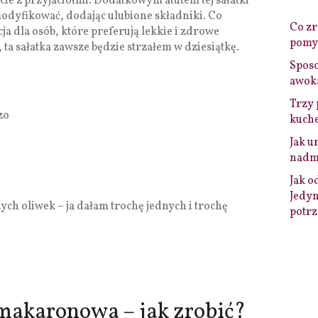
ęcie z przyjaciółmi. Dodatkowym atutem tej sałatki
 modyfikować, dodając ulubione składniki. Co
Co zro
cja dla osób, które preferują lekkie i zdrowe
pomys
 ta sałatka zawsze będzie strzałem w dziesiątkę.
Sposo
awok
Trzy 
zo
kuche
Jak u
nadmi
Jak o
Jedyn
nych oliwek – ja dałam trochę jednych i trochę
potrz
makaronowa – jak zrobić?