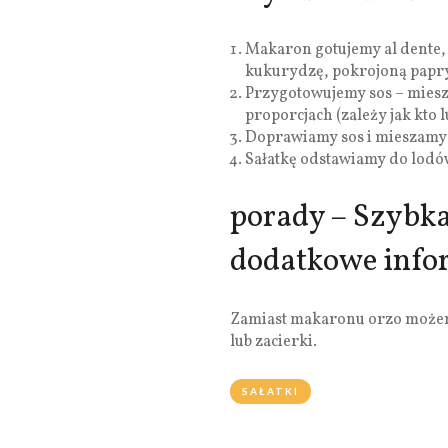
Makaron gotujemy al dente
kukurydzę, pokrojoną papryk
Przygotowujemy sos – mies
proporcjach (zależy jak kto l
Doprawiamy sos i mieszamy g
Sałatkę odstawiamy do lodów
porady – Szybk
dodatkowe info
Zamiast makaronu orzo możem
lub zacierki.
SAŁATKI