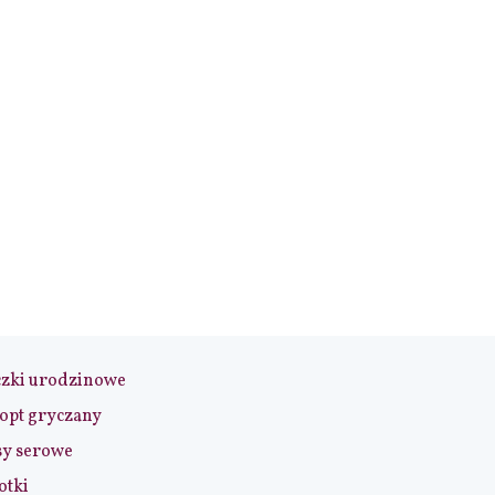
czki urodzinowe
opt gryczany
sy serowe
otki