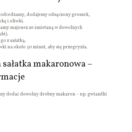
, odcedzamy, dodajemy odsączony groszek,
ę i oliwki.
zamy majonez ze śmietaną w dowolnych
ubi).
o z sałatką.
ki na około 30 minut, aby się przegryzła.
a sałatka makaronowa –
rmacje
y dodać dowolny drobny makaron – np. gwiazdki