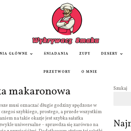
NIA GŁÓWNE
ŚNIADANIA
ZUPY
DESERY
PRZETWORY
O MNIE
tka makaronowa
Szukaj
wsze musi oznaczać długie godziny spędzone w
 czegoś szybkiego, prostego, a przede wszystkim
iem na takie okazje jest szybka sałatka
Naj
ezwykle uniwersalne – sprawdza się zarówno na