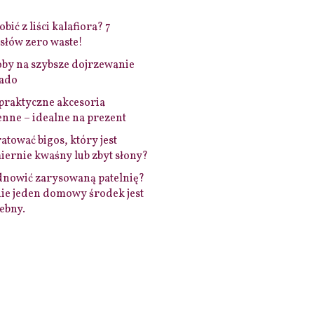
bić z liści kalafiora? 7
łów zero waste!
by na szybsze dojrzewanie
ado
praktyczne akcesoria
nne – idealne na prezent
ratować bigos, który jest
ernie kwaśny lub zbyt słony?
dnowić zarysowaną patelnię?
ie jeden domowy środek jest
ebny.