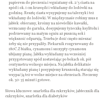
papierem do pieczenia i wgniatamy ok. 2/3 ciasta na
spód i ok. 1 cm krawędź i wkładamy do lodówki na
godzinę. Resztę ciasta wysypujemy na talerzyk i też
wkładamy do lodówki. W międzyczasie robimy mus z
jabłek: obieramy, kroimy na niewielkie kawałki,
wrzucamy do garnka, dosypujemy łyżeczkę ksylitolu i
podrzewamy na małym ogniu aż puszczą sok i
większość odparują. Trzeba je dość często mieszać
żeby się nie przypaliły. Piekarnik rozgrzewamy do
180C.Z białka, cynamonu i szczypty cynamonu
ubijamy pianę. Jabłka wykładamy na wcześniej
przygotowany spód zostawiając po bokach ok. pół
centymetra wolnego miejsca. Na jabłka delikatnie
wykładamy pianę i posypujemy kruszonką starając się
wsypać ją też w wolne miejsce na obrzeżach. Pieczemy
ok. 30-35 minut i gotowe.
Słowa kluczowe: szarlotka dla cukrzyków, jabłecznik dla
cukrzyków, szarlotka dla diabetyków