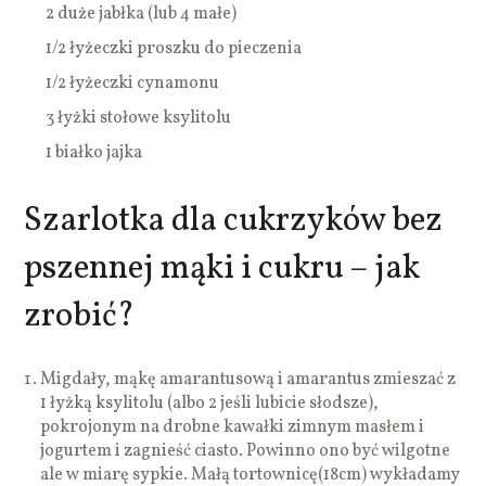
2 duże jabłka (lub 4 małe)
1/2 łyżeczki proszku do pieczenia
1/2 łyżeczki cynamonu
3 łyżki stołowe ksylitolu
1 białko jajka
Szarlotka dla cukrzyków bez
pszennej mąki i cukru – jak
zrobić?
Migdały, mąkę amarantusową i amarantus zmieszać z
1 łyżką ksylitolu (albo 2 jeśli lubicie słodsze),
pokrojonym na drobne kawałki zimnym masłem i
jogurtem i zagnieść ciasto. Powinno ono być wilgotne
ale w miarę sypkie. Małą tortownicę(18cm) wykładamy