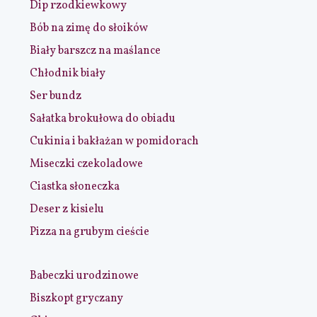
Dip rzodkiewkowy
Bób na zimę do słoików
Biały barszcz na maślance
Chłodnik biały
Ser bundz
Sałatka brokułowa do obiadu
Cukinia i bakłażan w pomidorach
Miseczki czekoladowe
Ciastka słoneczka
Deser z kisielu
Pizza na grubym cieście
Babeczki urodzinowe
Biszkopt gryczany