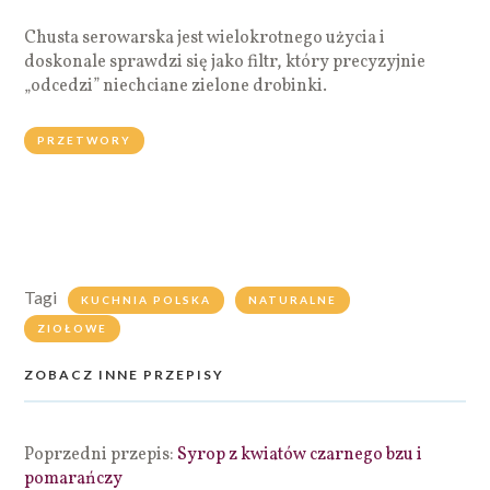
Chusta serowarska jest wielokrotnego użycia i
doskonale sprawdzi się jako filtr, który precyzyjnie
„odcedzi” niechciane zielone drobinki.
PRZETWORY
Tagi
KUCHNIA POLSKA
NATURALNE
ZIOŁOWE
ZOBACZ INNE PRZEPISY
Poprzedni przepis:
Syrop z kwiatów czarnego bzu i
pomarańczy