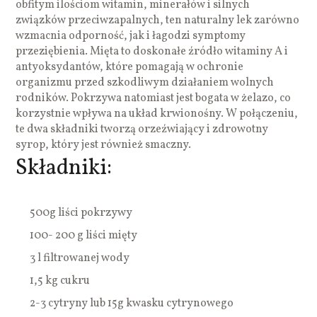
obfitym ilościom witamin, minerałów i silnych
związków przeciwzapalnych, ten naturalny lek zarówno
wzmacnia odporność, jak i łagodzi symptomy
przeziębienia. Mięta to doskonałe źródło witaminy A i
antyoksydantów, które pomagają w ochronie
organizmu przed szkodliwym działaniem wolnych
rodników. Pokrzywa natomiast jest bogata w żelazo, co
korzystnie wpływa na układ krwionośny. W połączeniu,
te dwa składniki tworzą orzeźwiający i zdrowotny
syrop, który jest również smaczny.
Składniki:
500g liści pokrzywy
100- 200 g liści mięty
3 l filtrowanej wody
1,5 kg cukru
2-3 cytryny lub 15g kwasku cytrynowego