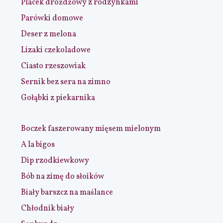
Placek drożdżowy z rodzynkami
Parówki domowe
Deser z melona
Lizaki czekoladowe
Ciasto rzeszowiak
Sernik bez sera na zimno
Gołąbki z piekarnika
Boczek faszerowany mięsem mielonym
A la bigos
Dip rzodkiewkowy
Bób na zimę do słoików
Biały barszcz na maślance
Chłodnik biały