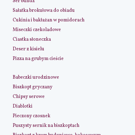
Ser bundz
Sałatka brokułowa do obiadu
Cukinia i bakłażan w pomidorach
Miseczki czekoladowe
Ciastka słoneczka
Deser z kisielu
Pizza na grubym cieście
Babeczki urodzinowe
Biszkopt gryczany
Chipsy serowe
Diablotki
Pieczony czosnek
Puszysty sernik na biszkoptach