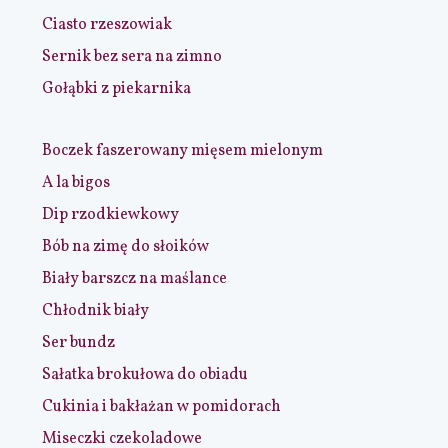
Ciasto rzeszowiak
Sernik bez sera na zimno
Gołąbki z piekarnika
Boczek faszerowany mięsem mielonym
A la bigos
Dip rzodkiewkowy
Bób na zimę do słoików
Biały barszcz na maślance
Chłodnik biały
Ser bundz
Sałatka brokułowa do obiadu
Cukinia i bakłażan w pomidorach
Miseczki czekoladowe