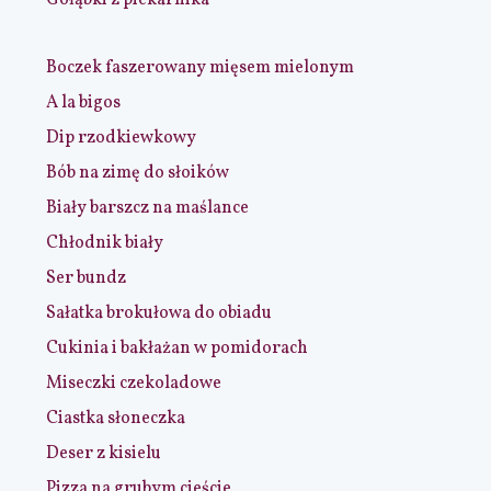
Boczek faszerowany mięsem mielonym
A la bigos
Dip rzodkiewkowy
Bób na zimę do słoików
Biały barszcz na maślance
Chłodnik biały
Ser bundz
Sałatka brokułowa do obiadu
Cukinia i bakłażan w pomidorach
Miseczki czekoladowe
Ciastka słoneczka
Deser z kisielu
Pizza na grubym cieście