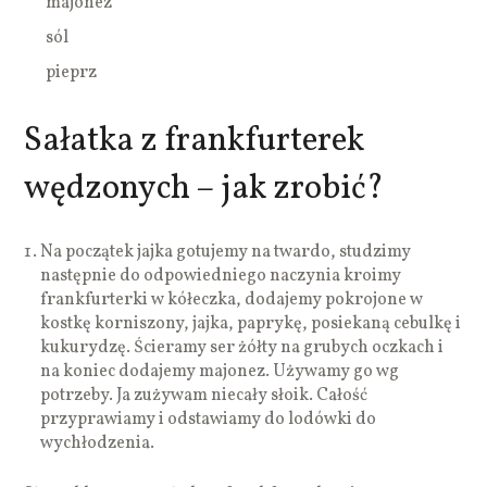
majonez
sól
pieprz
Sałatka z frankfurterek
wędzonych – jak zrobić?
Na początek jajka gotujemy na twardo, studzimy
następnie do odpowiedniego naczynia kroimy
frankfurterki w kółeczka, dodajemy pokrojone w
kostkę korniszony, jajka, paprykę, posiekaną cebulkę i
kukurydzę. Ścieramy ser żółty na grubych oczkach i
na koniec dodajemy majonez. Używamy go wg
potrzeby. Ja zużywam niecały słoik. Całość
przyprawiamy i odstawiamy do lodówki do
wychłodzenia.