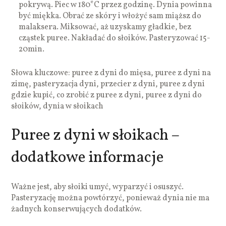
pokrywą. Piec w 180*C przez godzinę. Dynia powinna
być miękka. Obrać ze skóry i włożyć sam miąższ do
malaksera. Miksować, aż uzyskamy gładkie, bez
cząstek puree. Nakładać do słoików. Pasteryzować 15-
20min.
Słowa kluczowe: puree z dyni do mięsa, puree z dyni na
zimę, pasteryzacja dyni, przecier z dyni, puree z dyni
gdzie kupić, co zrobić z puree z dyni, puree z dyni do
słoików, dynia w słoikach
Puree z dyni w słoikach –
dodatkowe informacje
Ważne jest, aby słoiki umyć, wyparzyć i osuszyć.
Pasteryzację można powtórzyć, ponieważ dynia nie ma
żadnych konserwujących dodatków.