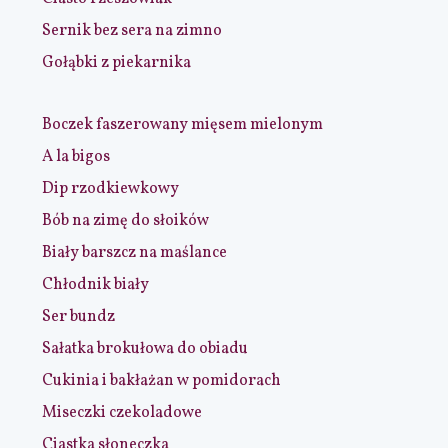
Sernik bez sera na zimno
Gołąbki z piekarnika
Boczek faszerowany mięsem mielonym
A la bigos
Dip rzodkiewkowy
Bób na zimę do słoików
Biały barszcz na maślance
Chłodnik biały
Ser bundz
Sałatka brokułowa do obiadu
Cukinia i bakłażan w pomidorach
Miseczki czekoladowe
Ciastka słoneczka