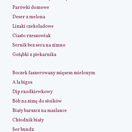
Parówki domowe
Deser z melona
Lizaki czekoladowe
Ciasto rzeszowiak
Sernik bez sera na zimno
Gołąbki z piekarnika
Boczek faszerowany mięsem mielonym
A la bigos
Dip rzodkiewkowy
Bób na zimę do słoików
Biały barszcz na maślance
Chłodnik biały
Ser bundz