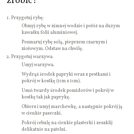
zrobić?
Przygotuj rybę:
Obmyj rybę w zimnej wodzie i połóż na dużym
kawałku folii aluminiowej.
Posmaruj rybę solą, pieprzem czarnym i
ziołowym. Odstaw na chwilę.
Przygotuj warzywa:
Umyj warzywa.
Wydrąż środek papryki wraz z pestkami i
pokrój w kostkę (1cm x 1cm).
Usuń twardy środek pomidorów i pokrój w
kostkę tak jak paprykę.
Obierz i umyj marchewkę, a następnie pokrój ją
w cienkie paseczki.
Pokrój cebulę na cienkie plasterki i zeszklij
delikatnie na patelni.