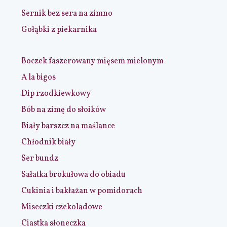
Sernik bez sera na zimno
Gołąbki z piekarnika
Boczek faszerowany mięsem mielonym
A la bigos
Dip rzodkiewkowy
Bób na zimę do słoików
Biały barszcz na maślance
Chłodnik biały
Ser bundz
Sałatka brokułowa do obiadu
Cukinia i bakłażan w pomidorach
Miseczki czekoladowe
Ciastka słoneczka