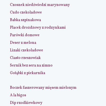
Czosnek niedźwiedzi marynowany
Cudo czekoladowe
Babka szpinakowa
Placek drożdżowy z rodzynkami
Parówki domowe
Deser z melona
Lizaki czekoladowe
Ciasto rzeszowiak
Sernik bez sera na zimno
Gołąbki z piekarnika
Boczek faszerowany mięsem mielonym
A la bigos
Dip rzodkiewkowy