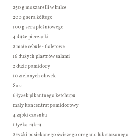
250 g mozzarelli w kulce
200 g sera żółtego
100 g sera pleśniowego
4 duże pieczarki
2 małe cebule- fioletowe
16 dużych plastrów salami
2 duże pomidory
10 zielonych oliwek
Sos:
6 łyżek pikantnego ketchupu
mały koncentrat pomidorowy
4 ząbki czosnku
1 łyżka cukru
2 łyżki posiekanego świeżego oregano lub suszonego