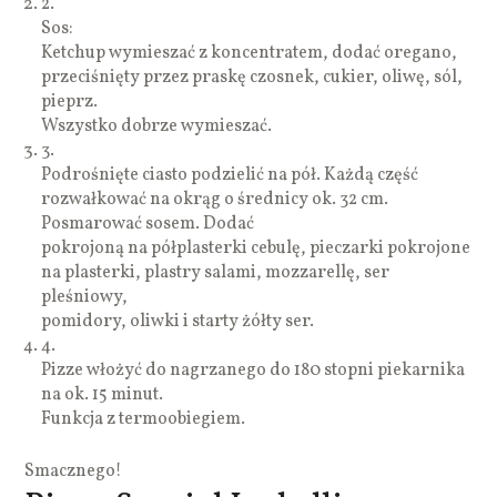
2.
Sos:
Ketchup wymieszać z koncentratem, dodać oregano,
przeciśnięty przez praskę czosnek, cukier, oliwę, sól,
pieprz.
Wszystko dobrze wymieszać.
3.
Podrośnięte ciasto podzielić na pół. Każdą część
rozwałkować na okrąg o średnicy ok. 32 cm.
Posmarować sosem. Dodać
pokrojoną na półplasterki cebulę, pieczarki pokrojone
na plasterki, plastry salami, mozzarellę, ser
pleśniowy,
pomidory, oliwki i starty żółty ser.
4.
Pizze włożyć do nagrzanego do 180 stopni piekarnika
na ok. 15 minut.
Funkcja z termoobiegiem.
Smacznego!