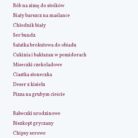
Bób na zimę do słoików
Biały barszcz na maślance
Chłodnik biały
Ser bundz
Sałatka brokułowa do obiadu
Cukinia i bakłażan w pomidorach
Miseczki czekoladowe
Ciastka słoneczka
Deser z kisielu
Pizza na grubym cieście
Babeczki urodzinowe
Biszkopt gryczany
Chipsy serowe