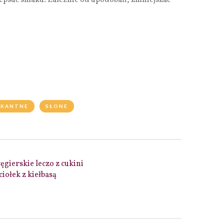
epsuć smaku. Zależnie od upodobań, zmniejszać
IKANTNE
SŁONE
ęgierskie leczo z cukini
iołek z kiełbasą