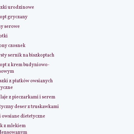
czki urodzinowe
opt gryczany
sy serowe
otki
ony czosnek
sty sernik na biszkoptach
opt z krem budyniowo-
sowym
szki z płatków owsianych
tyczne
aje z pieczarkami i serem
tyczny deser z truskawkami
i owsiane dietetyczne
k z mlekiem
densowanym