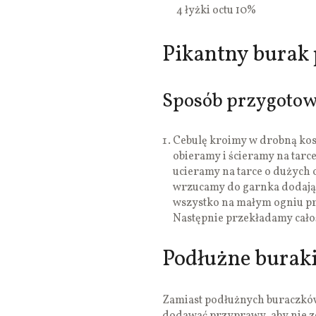
4 łyżki octu 10%
Pikantny burak 
Sposób przygotow
Cebulę kroimy w drobną kost
obieramy i ścieramy na tarc
ucieramy na tarce o dużych 
wrzucamy do garnka dodając
wszystko na małym ogniu prz
Następnie przekładamy cało
Podłużne buraki
Zamiast podłużnych buraczkó