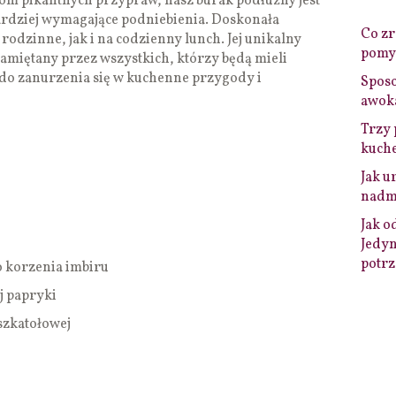
om pikantnych przypraw, nasz burak podłużny jest
bardziej wymagające podniebienia. Doskonała
Co zro
rodzinne, jak i na codzienny lunch. Jej unikalny
pomys
amiętany przez wszystkich, którzy będą mieli
do zanurzenia się w kuchenne przygody i
Sposo
awok
Trzy 
kuche
Jak u
nadmi
Jak o
Jedyn
potrz
o korzenia imbiru
ej papryki
uszkatołowej