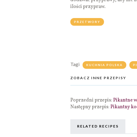
dodawać przyprawy, aby nie z
ilości przypraw.
PRZETWORY
Tagi
KUCHNIA POLSKA
P
ZOBACZ INNE PRZEPISY
Poprzedni przepis:
Pikantne w
Następny przepis:
Pikantny koc
RELATED RECIPES