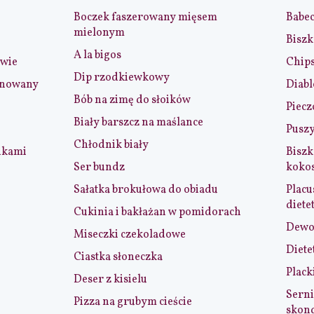
Boczek faszerowany mięsem
Babe
mielonym
Biszk
A la bigos
iwie
Chip
Dip rzodkiewkowy
ynowany
Diabl
Bób na zimę do słoików
Piecz
Biały barszcz na maślance
Puszy
Chłodnik biały
nkami
Biszk
Ser bundz
koko
Sałatka brokułowa do obiadu
Placu
diete
Cukinia i bakłażan w pomidorach
Dewol
Miseczki czekoladowe
Diete
Ciastka słoneczka
Plack
Deser z kisielu
Serni
Pizza na grubym cieście
skon