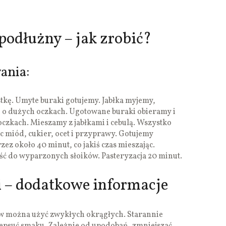
podłużny – jak zrobić?
ania:
kę. Umyte buraki gotujemy. Jabłka myjemy,
e o dużych oczkach. Ugotowane buraki obieramy i
oczkach. Mieszamy z jabłkami i cebulą. Wszystko
 miód, cukier, ocet i przyprawy. Gotujemy
ez około 40 minut, co jakiś czas mieszając.
ść do wyparzonych słoików. Pasteryzacja 20 minut.
 – dodatkowe informacje
w można użyć zwykłych okrągłych. Starannie