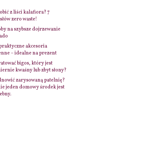
bić z liści kalafiora? 7
łów zero waste!
by na szybsze dojrzewanie
ado
praktyczne akcesoria
nne – idealne na prezent
ratować bigos, który jest
ernie kwaśny lub zbyt słony?
dnowić zarysowaną patelnię?
ie jeden domowy środek jest
ebny.