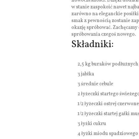
nowoczesności. Dzięki dodatk
w stanie zaspokoić nawet naj
zarówno na eleganckie posiłki 
smak z pewnością zostanie zap
okazję spróbować. Zachęcamy 
spróbowania czegoś nowego.
Składniki:
2,5 kg buraków podłużnych
3 jabłka
3 średnie cebule
2 łyżeczki startego świeżeg
1/2 łyżeczki ostrej czerwon
1/2 łyżeczki startej gałki m
3 łyżki cukru
4 łyżki miodu spadziowego