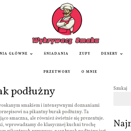
NIA GŁÓWNE
ŚNIADANIA
ZUPY
DESERY
PRZETWORY
O MNIE
ak podłużny
Szukaj
 wyoskanym smakiem i intensywnymi doznaniami
przepisowi na pikantny burak podłużny. Ta
ająco smaczna, ale również świetnie się prezentuje.
Naj
i, wprowadzamy do klasycznej kuchni trochę