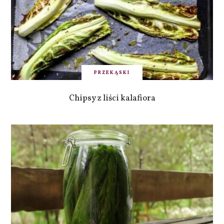
PRZEKĄSKI
Chipsy z liści kalafiora