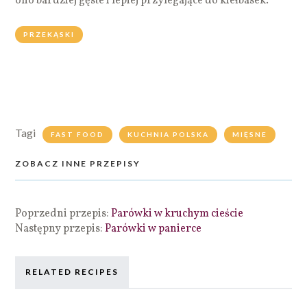
ono bardziej gęste i lepiej przylegające do kiełbasek.
PRZEKĄSKI
Tagi
FAST FOOD
KUCHNIA POLSKA
MIĘSNE
ZOBACZ INNE PRZEPISY
Poprzedni przepis:
Parówki w kruchym cieście
Następny przepis:
Parówki w panierce
RELATED RECIPES