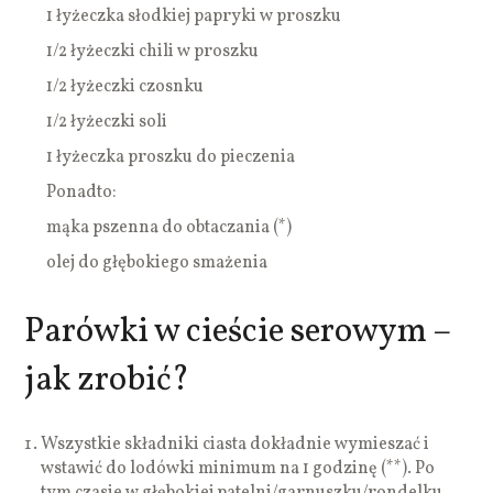
1 łyżeczka słodkiej papryki w proszku
1/2 łyżeczki chili w proszku
1/2 łyżeczki czosnku
1/2 łyżeczki soli
1 łyżeczka proszku do pieczenia
Ponadto:
mąka pszenna do obtaczania (*)
olej do głębokiego smażenia
Parówki w cieście serowym –
jak zrobić?
Wszystkie składniki ciasta dokładnie wymieszać i
wstawić do lodówki minimum na 1 godzinę (**). Po
tym czasie w głębokiej patelni/garnuszku/rondelku