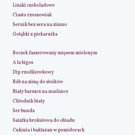
Lizaki czekoladowe
Ciasto rzeszowiak
Sernik bez sera na zimno
Gołąbki z piekarnika
Boczek faszerowany mięsem mielonym
A la bigos
Dip rzodkiewkowy
Bób na zimę do słoików
Biały barszcz na maślance
Chłodnik biały
Ser bundz
Sałatka brokułowa do obiadu
Cukinia i bakłażan w pomidorach