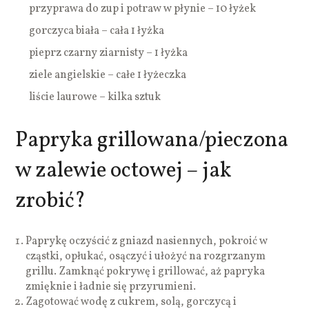
przyprawa do zup i potraw w płynie – 10 łyżek
gorczyca biała – cała 1 łyżka
pieprz czarny ziarnisty – 1 łyżka
ziele angielskie – całe 1 łyżeczka
liście laurowe – kilka sztuk
Papryka grillowana/pieczona
w zalewie octowej – jak
zrobić?
Paprykę oczyścić z gniazd nasiennych, pokroić w
cząstki, opłukać, osączyć i ułożyć na rozgrzanym
grillu. Zamknąć pokrywę i grillować, aż papryka
zmięknie i ładnie się przyrumieni.
Zagotować wodę z cukrem, solą, gorczycą i