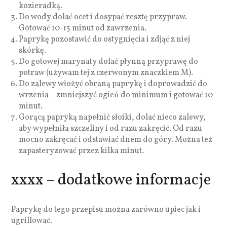
kozieradką.
Do wody dolać ocet i dosypać resztę przypraw.
Gotować 10-15 minut od zawrzenia.
Paprykę pozostawić do ostygnięcia i zdjąć z niej
skórkę.
Do gotowej marynaty dolać płynną przyprawę do
potraw (używam tej z czerwonym znaczkiem M).
Do zalewy włożyć obraną paprykę i doprowadzić do
wrzenia – zmniejszyć ogień do minimum i gotować 10
minut.
Gorącą papryką napełnić słoiki, dolać nieco zalewy,
aby wypełniła szczeliny i od razu zakręcić. Od razu
mocno zakręcać i odstawiać dnem do góry. Można też
zapasteryzować przez kilka minut.
xxxx – dodatkowe informacje
Paprykę do tego przepisu można zarówno upiec jak i
ugrillować.