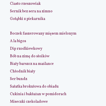
Ciasto rzeszowiak
Sernik bez sera na zimno
Gołąbki z piekarnika
Boczek faszerowany mięsem mielonym
A la bigos
Dip rzodkiewkowy
Bób na zimę do słoików
Biały barszcz na maślance
Chłodnik biały
Ser bundz
Sałatka brokułowa do obiadu
Cukinia i bakłażan w pomidorach
Miseczki czekoladowe